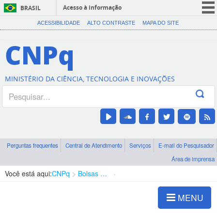
Acesso à informação
BRASIL
CORONAVÍRUS (COVID-19)
ACESSIBILIDADE
ALTO CONTRASTE
MAPA DO SITE
Participe
CNPq
Serviços
Legislação
MINISTÉRIO DA CIÊNCIA, TECNOLOGIA E INOVAÇÕES
Canais
Perguntas frequentes
Central de Atendimento
Serviços
E-mail do Pesquisador
Área de imprensa
Você está aqui:
CNPq
Bolsas e Auxílios Vigentes
Projetos de Pesquisa
MENU