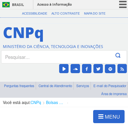
Acesso à informação
BRASIL
CORONAVÍRUS (COVID-19)
ACESSIBILIDADE
ALTO CONTRASTE
MAPA DO SITE
Participe
CNPq
Serviços
Legislação
MINISTÉRIO DA CIÊNCIA, TECNOLOGIA E INOVAÇÕES
Canais
Perguntas frequentes
Central de Atendimento
Serviços
E-mail do Pesquisador
Área de imprensa
Você está aqui:
CNPq
Bolsas e Auxílios Vigentes
Projetos de Pesquisa
MENU