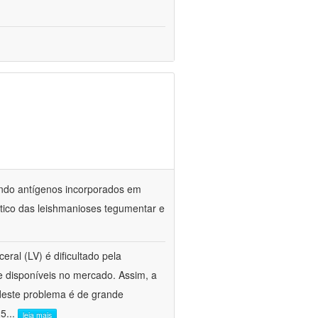
ando antígenos incorporados em
stico das leishmanioses tegumentar e
eral (LV) é dificultado pela
te disponíveis no mercado. Assim, a
 deste problema é de grande
25
...
leia mais