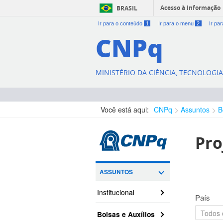
Acesso à informação
BRASIL
Ir para o conteúdo
1
Ir para o menu
2
Ir pa
CNPq
MINISTÉRIO DA CIÊNCIA, TECNOLOGI
Você está aqui:
CNPq
Assuntos
B
Pro
ASSUNTOS
Institucional
País
Bolsas e Auxílios