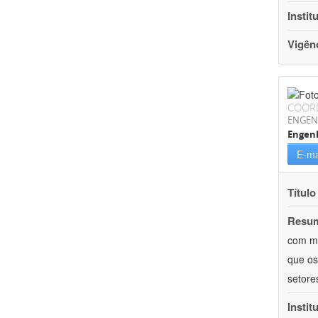
Instit
Vigên
COOR
ENGEN
Engenh
E-ma
Título
Resu
com ma
que os
setore
Instit