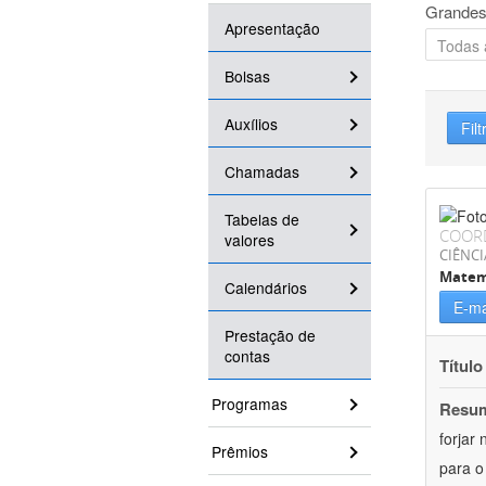
Grandes
Apresentação
Bolsas
Auxílios
Filt
Chamadas
Tabelas de
COOR
valores
CIÊNCI
Matem
Calendários
E-ma
Prestação de
contas
Título
Programas
Resu
forjar
Prêmios
para o