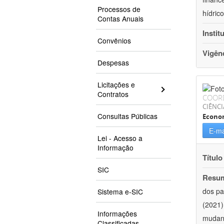
Processos de
hídric
Contas Anuais
Instit
Convênios
Vigên
Despesas
Licitações e
Contratos
COOR
CIÊNCI
Consultas Públicas
Econo
E-ma
Lei - Acesso a
Informação
Título
SIC
Resu
dos pa
Sistema e-SIC
(2021)
Informações
mudanç
Classificadas