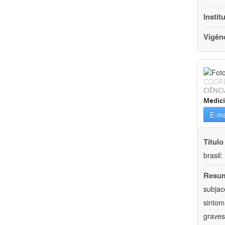
Instit
Vigên
COOR
CIÊNCI
Medic
E-ma
Título
brasil:
Resu
subjac
sintom
graves