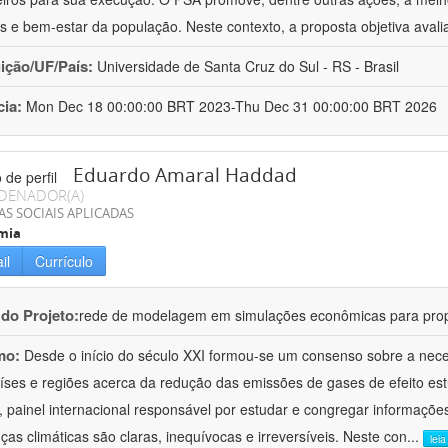
os e bem-estar da população. Neste contexto, a proposta objetiva avalia
uição/UF/País:
Universidade de Santa Cruz do Sul - RS - Brasil
cia:
Mon Dec 18 00:00:00 BRT 2023-Thu Dec 31 00:00:00 BRT 2026
Eduardo Amaral Haddad
DENADOR(A)
AS SOCIAIS APLICADAS
mia
il
Currículo
 do Projeto:
rede de modelagem em simulações econômicas para prop
mo:
Desde o início do século XXI formou-se um consenso sobre a neces
íses e regiões acerca da redução das emissões de gases de efeito e
, painel internacional responsável por estudar e congregar informaçõe
as climáticas são claras, inequívocas e irreversíveis. Neste con
...
lei