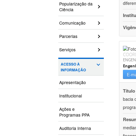
difere
Popularização da
Ciência
Instit
Comunicação
Vigên
Parcerias
Serviços
COOR
ENGEN
ACESSO À
Engenh
INFORMAÇÃO
E-ma
Apresentação
Título
Institucional
bacia 
progra
Ações e
Programas PPA
Resu
median
Auditoria Interna
financ