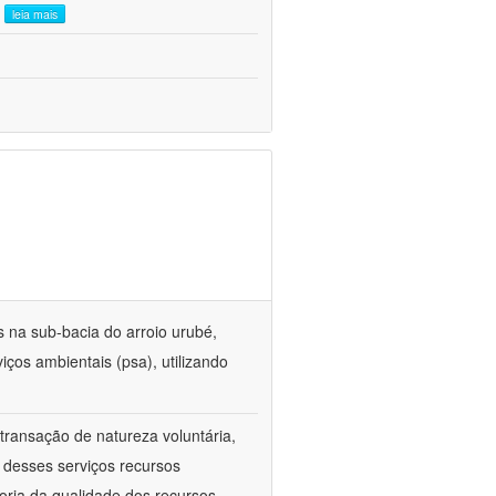
.
leia mais
 na sub-bacia do arroio urubé,
iços ambientais (psa), utilizando
ransação de natureza voluntária,
 desses serviços recursos
oria da qualidade dos recursos