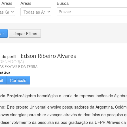
 Áreas
Áreas
Busca
rar
Limpar Filtros
Edson Ribeiro Alvares
DENADOR(A)
AS EXATAS E DA TERRA
ática
il
Currículo
 do Projeto:
álgebra homológica e teoria de representações de álgebr
mo:
Este projeto Universal envolve pesquisadores da Argentina, Colômb
 novas sinergias para obter avanços através de domínios de pesquisa 
 desenvolvimento da pesquisa na pós-graduação na UFPR.Através da pr