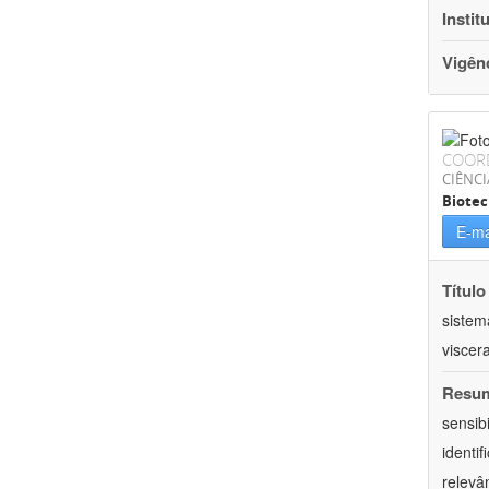
Instit
Vigên
COOR
CIÊNCI
Biotec
E-ma
Título
sistem
viscer
Resu
sensib
identi
relevâ