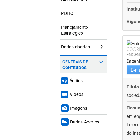
Instit
PDTIC
Vigên
Planejamento
Estratégico
Dados abertos
COOR
ENGEN
Engenh
CENTRAIS DE
CONTEÚDOS
E-ma
Áudios
Título
Vídeos
socie
Resu
Imagens
em eng
Dados Abertos
Teleco
do Ins