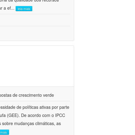
r a ef
...
leia mais
ostas de crescimento verde
sidade de políticas ativas por parte
stufa (GEE). De acordo com o IPCC
s sobre mudanças climáticas, as
a mais