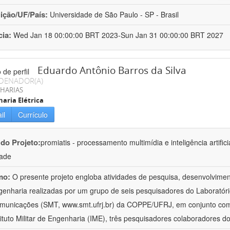
uição/UF/País:
Universidade de São Paulo - SP - Brasil
cia:
Wed Jan 18 00:00:00 BRT 2023-Sun Jan 31 00:00:00 BRT 2027
Eduardo Antônio Barros da Silva
DENADOR(A)
HARIAS
aria Elétrica
il
Currículo
 do Projeto:
promiatis - processamento multimídia e inteligência artific
dade
mo:
O presente projeto engloba atividades de pesquisa, desenvolvim
enharia realizadas por um grupo de seis pesquisadores do Laboratório
municações (SMT, www.smt.ufrj.br) da COPPE/UFRJ, em conjunto co
tituto Militar de Engenharia (IME), três pesquisadores colaboradores d