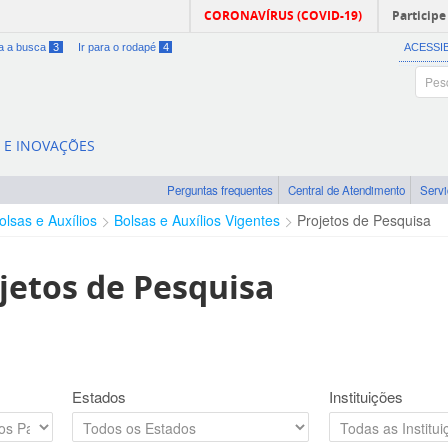
CORONAVÍRUS (COVID-19)
Participe
ra a busca
3
Ir para o rodapé
4
ACESSI
A E INOVAÇÕES
Perguntas frequentes
Central de Atendimento
Serv
olsas e Auxílios
Bolsas e Auxílios Vigentes
Projetos de Pesquisa
jetos de Pesquisa
Estados
Instituições