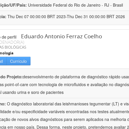
uição/UF/País:
Universidade Federal do Rio de Janeiro - RJ - Brasil
cia:
Thu Dec 07 00:00:00 BRT 2023-Thu Dec 31 00:00:00 BRT 2026
Eduardo Antonio Ferraz Coelho
DENADOR(A)
AS BIOLÓGICAS
nologia
il
Currículo
 do Projeto:
desenvolvimento de plataforma de diagnóstico rápido us
as point-of-care com tecnologia de microfluidos e avaliação no diagnó
al usando urina e soro de pacientes
mo:
O diagnóstico laboratorial das leishmanioses tegumentar (LT) e visc
ilidade e/ou especificidade variáveis encontradas nos testes atualmen
ficação de novos alvos diagnósticos para serem aplicados na melhoria
ncia em nosso país. Dessa forma, neste projeto, pretendemos avaliar 