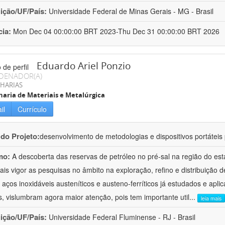
uição/UF/País:
Universidade Federal de Minas Gerais - MG - Brasil
cia:
Mon Dec 04 00:00:00 BRT 2023-Thu Dec 31 00:00:00 BRT 2026
Eduardo Ariel Ponzio
DENADOR(A)
HARIAS
aria de Materiais e Metalúrgica
il
Currículo
 do Projeto:
desenvolvimento de metodologias e dispositivos portáteis 
mo:
A descoberta das reservas de petróleo no pré-sal na região do esta
is vigor as pesquisas no âmbito na exploração, refino e distribuição d
 aços inoxidáveis austeníticos e austeno-ferríticos já estudados e ap
s, vislumbram agora maior atenção, pois tem importante util
...
leia mais
uição/UF/País:
Universidade Federal Fluminense - RJ - Brasil