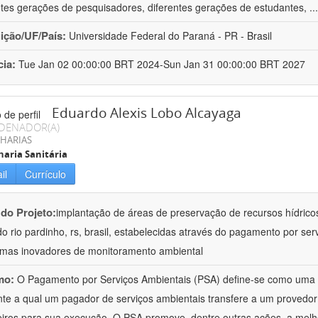
ntes gerações de pesquisadores, diferentes gerações de estudantes,
..
uição/UF/País:
Universidade Federal do Paraná - PR - Brasil
cia:
Tue Jan 02 00:00:00 BRT 2024-Sun Jan 31 00:00:00 BRT 2027
Eduardo Alexis Lobo Alcayaga
DENADOR(A)
HARIAS
aria Sanitária
il
Currículo
 do Projeto:
implantação de áreas de preservação de recursos hídricos
do rio pardinho, rs, brasil, estabelecidas através do pagamento por serv
mas inovadores de monitoramento ambiental
mo:
O Pagamento por Serviços Ambientais (PSA) define-se como uma t
te a qual um pagador de serviços ambientais transfere a um provedor
eiros para sua execução. O PSA promove, dentre outras ações, a melh