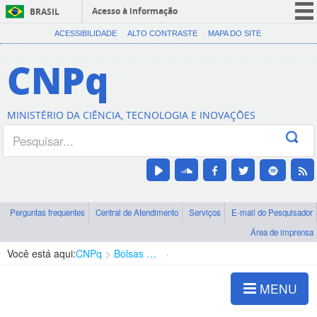
Acesso à informação
BRASIL
CORONAVÍRUS (COVID-19)
ACESSIBILIDADE
ALTO CONTRASTE
MAPA DO SITE
Participe
CNPq
Serviços
Legislação
MINISTÉRIO DA CIÊNCIA, TECNOLOGIA E INOVAÇÕES
Canais
Perguntas frequentes
Central de Atendimento
Serviços
E-mail do Pesquisador
Área de imprensa
Você está aqui:
CNPq
Bolsas e Auxílios Vigentes
Projetos de Pesquisa
MENU