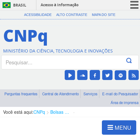
Acesso à informação
BRASIL
CORONAVÍRUS (COVID-19)
ACESSIBILIDADE
ALTO CONTRASTE
MAPA DO SITE
Participe
CNPq
Serviços
Legislação
MINISTÉRIO DA CIÊNCIA, TECNOLOGIA E INOVAÇÕES
Canais
Perguntas frequentes
Central de Atendimento
Serviços
E-mail do Pesquisador
Área de imprensa
Você está aqui:
CNPq
Bolsas e Auxílios Vigentes
Projetos de Pesquisa
MENU