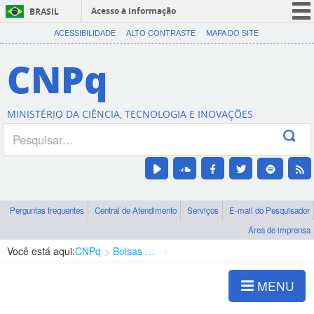
Acesso à informação
BRASIL
CORONAVÍRUS (COVID-19)
ACESSIBILIDADE
ALTO CONTRASTE
MAPA DO SITE
Participe
CNPq
Serviços
Legislação
MINISTÉRIO DA CIÊNCIA, TECNOLOGIA E INOVAÇÕES
Canais
Perguntas frequentes
Central de Atendimento
Serviços
E-mail do Pesquisador
Área de imprensa
Você está aqui:
CNPq
Bolsas e Auxílios Vigentes
Projetos de Pesquisa
MENU