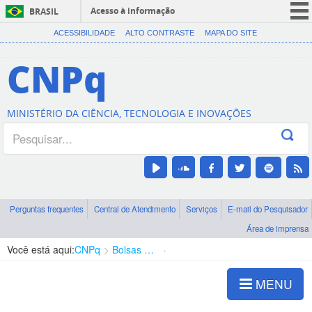
Acesso à informação
BRASIL
CORONAVÍRUS (COVID-19)
ACESSIBILIDADE
ALTO CONTRASTE
MAPA DO SITE
Participe
CNPq
Serviços
Legislação
MINISTÉRIO DA CIÊNCIA, TECNOLOGIA E INOVAÇÕES
Canais
Perguntas frequentes
Central de Atendimento
Serviços
E-mail do Pesquisador
Área de imprensa
Você está aqui:
CNPq
Bolsas e Auxílios Vigentes
Projetos de Pesquisa
MENU