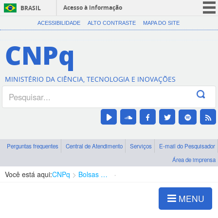
Acesso à informação
BRASIL
CORONAVÍRUS (COVID-19)
ACESSIBILIDADE
ALTO CONTRASTE
MAPA DO SITE
Participe
CNPq
Serviços
Legislação
MINISTÉRIO DA CIÊNCIA, TECNOLOGIA E INOVAÇÕES
Canais
Perguntas frequentes
Central de Atendimento
Serviços
E-mail do Pesquisador
Área de imprensa
Você está aqui:
CNPq
Bolsas e Auxílios Vigentes
Projetos de Pesquisa
MENU