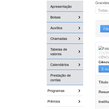
Grandes
Apresentação
Bolsas
Auxílios
Filt
Chamadas
Tabelas de
COOR
valores
CIÊNCI
Ciênci
Calendários
E-ma
Prestação de
contas
Título
Programas
Resu
Prêmios
Instit