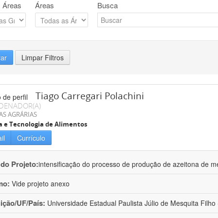
 Áreas
Áreas
Busca
rar
Limpar Filtros
Tiago Carregari Polachini
DENADOR(A)
AS AGRÁRIAS
a e Tecnologia de Alimentos
il
Currículo
 do Projeto:
intensificação do processo de produção de azeitona de me
mo:
Vide projeto anexo
uição/UF/País:
Universidade Estadual Paulista Júlio de Mesquita Filho -