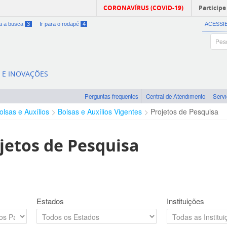
CORONAVÍRUS (COVID-19)
Participe
ra a busca
3
Ir para o rodapé
4
ACESSI
A E INOVAÇÕES
Perguntas frequentes
Central de Atendimento
Serv
olsas e Auxílios
Bolsas e Auxílios Vigentes
Projetos de Pesquisa
jetos de Pesquisa
Estados
Instituições