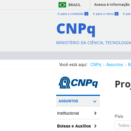
Acesso à informação
BRASIL
Ir para o conteúdo
1
Ir para o menu
2
Ir pa
CNPq
MINISTÉRIO DA CIÊNCIA, TECNOLOGI
Você está aqui:
CNPq
Assuntos
B
Pro
ASSUNTOS
Institucional
País
Bolsas e Auxílios