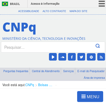
Acesso à informação
BRASIL
CORONAVÍRUS (COVID-19)
ACESSIBILIDADE
ALTO CONTRASTE
MAPA DO SITE
Participe
CNPq
Serviços
Legislação
MINISTÉRIO DA CIÊNCIA, TECNOLOGIA E INOVAÇÕES
Canais
Perguntas frequentes
Central de Atendimento
Serviços
E-mail do Pesquisador
Área de imprensa
Você está aqui:
CNPq
Bolsas e Auxílios Vigentes
Projetos de Pesquisa
MENU