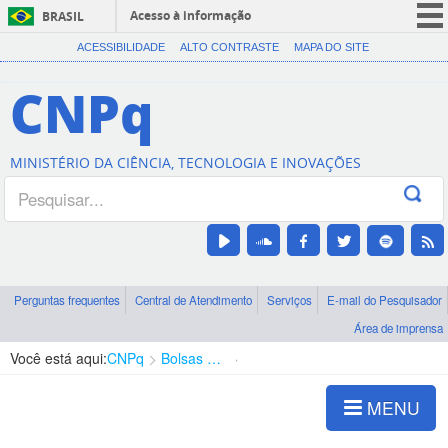
Acesso à informação
BRASIL
CORONAVÍRUS (COVID-19)
ACESSIBILIDADE
ALTO CONTRASTE
MAPA DO SITE
Participe
CNPq
Serviços
Legislação
MINISTÉRIO DA CIÊNCIA, TECNOLOGIA E INOVAÇÕES
Canais
Perguntas frequentes
Central de Atendimento
Serviços
E-mail do Pesquisador
Área de imprensa
Você está aqui:
CNPq
Bolsas e Auxílios Vigentes
Projetos de Pesquisa
MENU