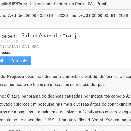
uição/UF/País:
Universidade Federal do Pará - PA - Brasil
cia:
Wed Dec 06 00:00:00 BRT 2023-Thu Dec 31 00:00:00 BRT 2026
Sidnei Alves de Araújo
DENADOR(A)
AS EXATAS E DA TERRA
ncias
il
Currículo
 do Projeto:
novos métodos para aumentar a viabilidade técnica e ec
os ao combate de focos de mosquitos com o uso de rpas
mo:
O atual panorama de doenças causadas por mosquitos como o Aed
tivado esforços em pesquisa nas mais diversas áreas do conhecimen
uros de mosquitos normalmente envolvem a fiscalização in loco, campa
ecentemente o uso dos RPAS − Remotely Piloted Aircraft System, pop