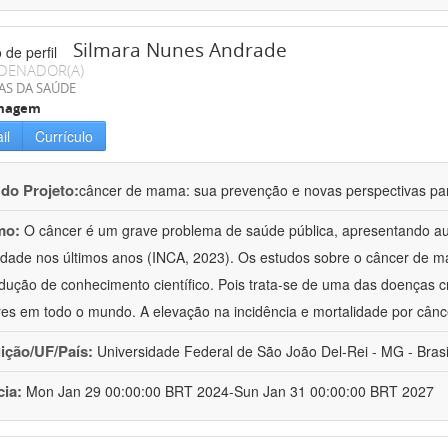
Silmara Nunes Andrade
DENADOR(A)
AS DA SAÚDE
magem
il
Currículo
 do Projeto:
câncer de mama: sua prevenção e novas perspectivas par
mo:
O câncer é um grave problema de saúde pública, apresentando au
idade nos últimos anos (INCA, 2023). Os estudos sobre o câncer de
dução de conhecimento científico. Pois trata-se de uma das doenças
es em todo o mundo. A elevação na incidência e mortalidade por cân
uição/UF/País:
Universidade Federal de São João Del-Rei - MG - Brasi
cia:
Mon Jan 29 00:00:00 BRT 2024-Sun Jan 31 00:00:00 BRT 2027