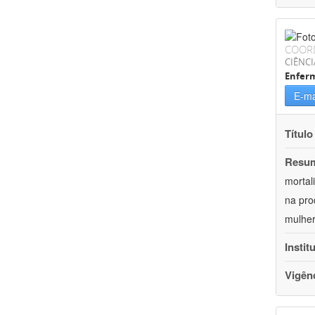
COOR
CIÊNCI
Enfer
E-ma
Título
Resu
mortal
na pro
mulher
Instit
Vigên