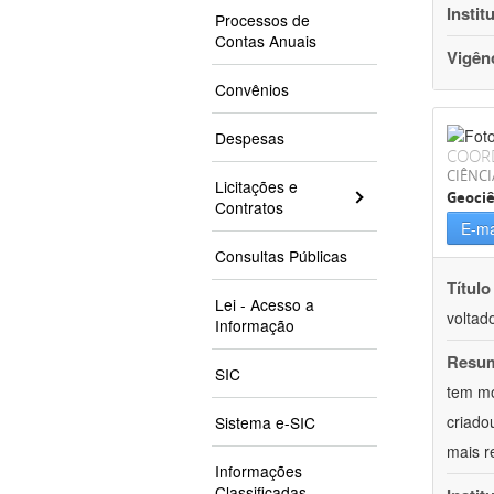
Instit
Processos de
Contas Anuais
Vigên
Convênios
Despesas
COOR
CIÊNCI
Licitações e
Geociê
Contratos
E-ma
Consultas Públicas
Título
Lei - Acesso a
voltad
Informação
Resu
SIC
tem mo
criado
Sistema e-SIC
mais r
Informações
Classificadas