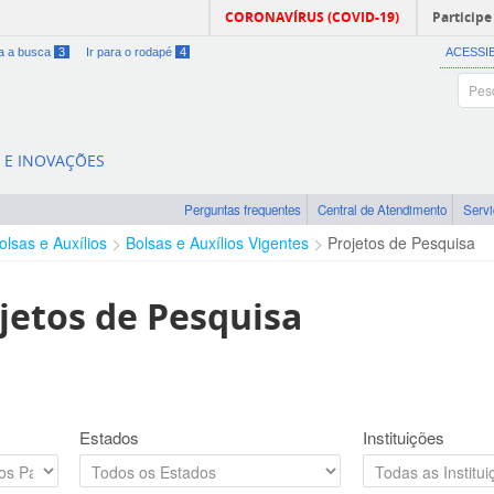
CORONAVÍRUS (COVID-19)
Participe
ra a busca
3
Ir para o rodapé
4
ACESSI
A E INOVAÇÕES
Perguntas frequentes
Central de Atendimento
Serv
olsas e Auxílios
Bolsas e Auxílios Vigentes
Projetos de Pesquisa
jetos de Pesquisa
Estados
Instituições