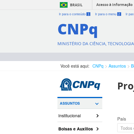
Acesso à informação
BRASIL
Ir para o conteúdo
1
Ir para o menu
2
Ir pa
CNPq
MINISTÉRIO DA CIÊNCIA, TECNOLOGI
Você está aqui:
CNPq
Assuntos
B
Pro
ASSUNTOS
Institucional
País
Bolsas e Auxílios