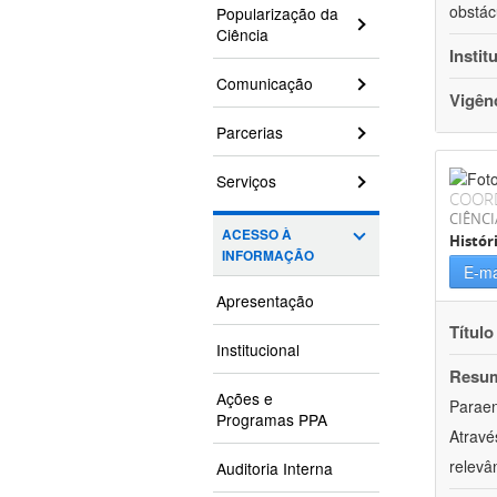
obstác
Popularização da
Ciência
Instit
Comunicação
Vigên
Parcerias
Serviços
COOR
CIÊNC
ACESSO À
Histór
INFORMAÇÃO
E-ma
Apresentação
Título
Institucional
Resu
Ações e
Paraen
Programas PPA
Atravé
relevâ
Auditoria Interna