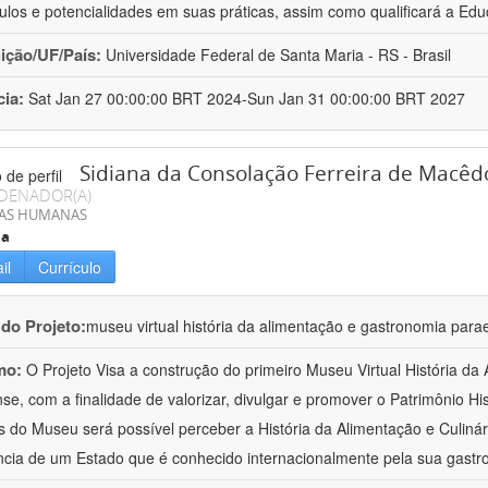
ulos e potencialidades em suas práticas, assim como qualificará a Edu
uição/UF/País:
Universidade Federal de Santa Maria - RS - Brasil
cia:
Sat Jan 27 00:00:00 BRT 2024-Sun Jan 31 00:00:00 BRT 2027
Sidiana da Consolação Ferreira de Macêd
DENADOR(A)
IAS HUMANAS
ia
il
Currículo
 do Projeto:
museu virtual história da alimentação e gastronomia para
mo:
O Projeto Visa a construção do primeiro Museu Virtual História d
se, com a finalidade de valorizar, divulgar e promover o Patrimônio His
s do Museu será possível perceber a História da Alimentação e Culin
ncia de um Estado que é conhecido internacionalmente pela sua gast