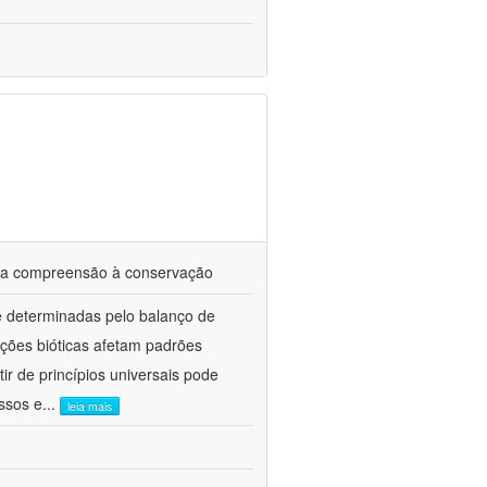
: da compreensão à conservação
e determinadas pelo balanço de
ações bióticas afetam padrões
ir de princípios universais pode
ssos e
...
leia mais