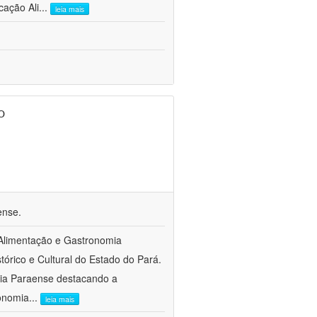
cação Ali
...
leia mais
o
ense.
a Alimentação e Gastronomia
tórico e Cultural do Estado do Pará.
ária Paraense destacando a
ronomia
...
leia mais