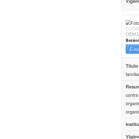
Vigên
COOR
CIÊNCI
Botân
E-ma
Título
famíli
Resu
contra
organi
organi
Instit
Vigên