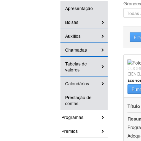
Grandes
Apresentação
Bolsas
Auxílios
Filt
Chamadas
Tabelas de
COOR
valores
CIÊNCI
Econo
Calendários
E-ma
Prestação de
contas
Título
Programas
Resu
Progra
Prêmios
Adequa