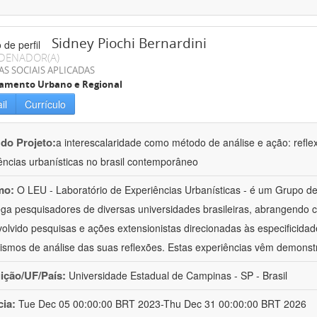
Sidney Piochi Bernardini
DENADOR(A)
AS SOCIAIS APLICADAS
jamento Urbano e Regional
il
Currículo
 do Projeto:
a interescalaridade como método de análise e ação: reflex
ências urbanísticas no brasil contemporâneo
mo:
O LEU - Laboratório de Experiências Urbanísticas - é um Grupo d
ga pesquisadores de diversas universidades brasileiras, abrangendo c
olvido pesquisas e ações extensionistas direcionadas às especificida
smos de análise das suas reflexões. Estas experiências vêm demonst
uição/UF/País:
Universidade Estadual de Campinas - SP - Brasil
cia:
Tue Dec 05 00:00:00 BRT 2023-Thu Dec 31 00:00:00 BRT 2026