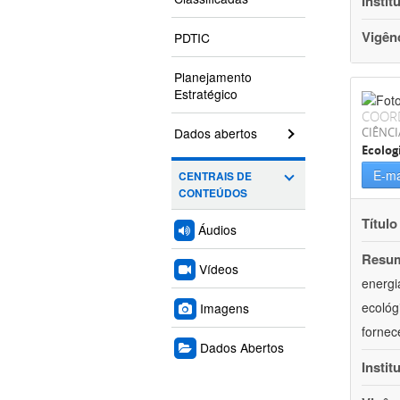
Instit
Vigên
PDTIC
Planejamento
Estratégico
COOR
Dados abertos
CIÊNCI
Ecolog
E-ma
CENTRAIS DE
CONTEÚDOS
Título
Áudios
Resu
Vídeos
energi
ecológ
Imagens
fornec
Dados Abertos
Instit