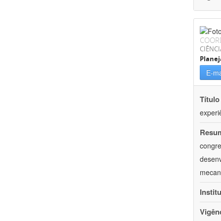
COOR
CIÊNCI
Plane
E-ma
Título
experi
Resu
congre
desenv
mecani
Instit
Vigên