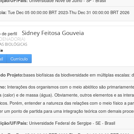
uição/UF/País:
Universidade Nove de Julho - SP - Brasil
cia:
Tue Dec 05 00:00:00 BRT 2023-Thu Dec 31 00:00:00 BRT 2026
Sidney Feitosa Gouveia
DENADOR(A)
AS BIOLÓGICAS
ia
il
Currículo
 do Projeto:
bases biofísicas da biodiversidade em múltiplas escalas
mo:
Interações dos organismos com o meio abiótico são primariament
a (calor) e de massa (água). Obviamente, outros elementos e as inter
icos. Porém, entender a natureza das relações com o meio físico a part
er um ponto de partida para uma integração teórica com demais proce
uição/UF/País:
Universidade Federal de Sergipe - SE - Brasil