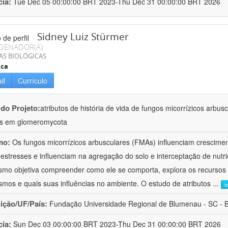
cia:
Tue Dec 05 00:00:00 BRT 2023-Thu Dec 31 00:00:00 BRT 2026
Sidney Luiz Stürmer
DENADOR(A)
AS BIOLÓGICAS
ica
il
Currículo
 do Projeto:
atributos de história de vida de fungos micorrízicos arbus
as em glomeromycota
mo:
Os fungos micorrízicos arbusculares (FMAs) influenciam crescimen
 estresses e influenciam na agregação do solo e interceptação de nutr
smo objetiva compreender como ele se comporta, explora os recursos 
smos e quais suas influências no ambiente. O estudo de atributos
...
l
uição/UF/País:
Fundação Universidade Regional de Blumenau - SC - B
cia:
Sun Dec 03 00:00:00 BRT 2023-Thu Dec 31 00:00:00 BRT 2026