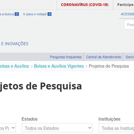
CORONAVÍRUS (COVID-19)
Participe
ra a busca
3
Ir para o rodapé
4
ACESSI
A E INOVAÇÕES
Perguntas frequentes
Central de Atendimento
Serv
olsas e Auxílios
Bolsas e Auxílios Vigentes
Projetos de Pesquisa
jetos de Pesquisa
Estados
Instituições