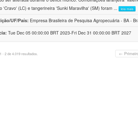
ro 'Cravo' (LC) e tangerineira 'Sunki Maravilha' (SM) foram
...
leia mais
uição/UF/País:
Empresa Brasileira de Pesquisa Agropecuária - BA - Bra
cia:
Tue Dec 05 00:00:00 BRT 2023-Fri Dec 31 00:00:00 BRT 2027
← Primeir
 - 2 de 4.019 resultados.