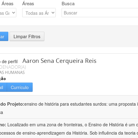
 Áreas
Áreas
Busca
rar
Limpar Filtros
Aaron Sena Cerqueira Reis
DENADOR(A)
IAS HUMANAS
ção
il
Currículo
 do Projeto:
ensino de história para estudantes surdos: uma proposta i
ca
mo:
Localizado em uma zona de fronteiras, o Ensino de História é um
ocessos de ensino-aprendizagem da História. Sob influência da teoria d