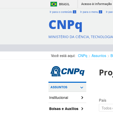
Acesso à informação
BRASIL
Ir para o conteúdo
1
Ir para o menu
2
Ir pa
CNPq
MINISTÉRIO DA CIÊNCIA, TECNOLOGI
Você está aqui:
CNPq
Assuntos
B
Pro
ASSUNTOS
Institucional
País
Bolsas e Auxílios