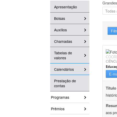
Grandes
Apresentação
Bolsas
Auxílios
Filt
Chamadas
Tabelas de
COOR
valores
CIÊNC
Educa
Calendários
E-ma
Prestação de
contas
Título
históri
Programas
Resu
Prêmios
aos pr