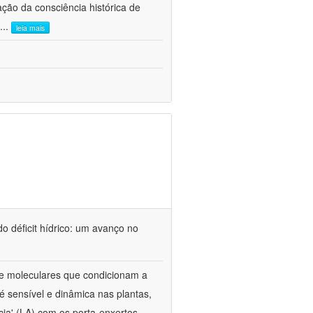
ão da consciência histórica de
...
leia mais
o déficit hídrico: um avanço no
s e moleculares que condicionam a
é sensível e dinâmica nas plantas,
cia' (LA) com os porta-enxertos