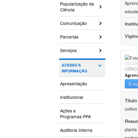
Aprend
Popularização da
Ciência
estuda
Comunicação
Instit
Vigên
Parcerias
Serviços
COOR
ACESSO À
CIÊNCI
INFORMAÇÃO
Agron
Apresentação
E-ma
Institucional
Título
cultiv
Ações e
Programas PPA
Resu
planta
Auditoria Interna
podend