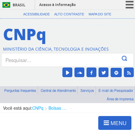
Acesso à informação
BRASIL
CORONAVÍRUS (COVID-19)
ACESSIBILIDADE
ALTO CONTRASTE
MAPA DO SITE
Participe
CNPq
Serviços
Legislação
MINISTÉRIO DA CIÊNCIA, TECNOLOGIA E INOVAÇÕES
Canais
Perguntas frequentes
Central de Atendimento
Serviços
E-mail do Pesquisador
Área de imprensa
Você está aqui:
CNPq
Bolsas e Auxílios Vigentes
Projetos de Pesquisa
MENU