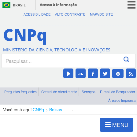
Acesso à informação
BRASIL
CORONAVÍRUS (COVID-19)
ACESSIBILIDADE
ALTO CONTRASTE
MAPA DO SITE
Participe
CNPq
Serviços
Legislação
MINISTÉRIO DA CIÊNCIA, TECNOLOGIA E INOVAÇÕES
Canais
Perguntas frequentes
Central de Atendimento
Serviços
E-mail do Pesquisador
Área de imprensa
Você está aqui:
CNPq
Bolsas e Auxílios Vigentes
Projetos de Pesquisa
MENU