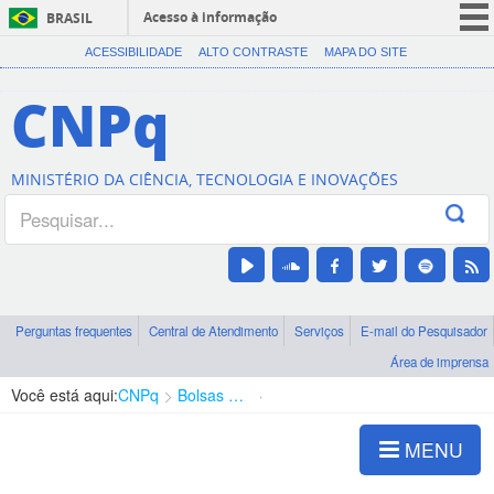
Acesso à informação
BRASIL
CORONAVÍRUS (COVID-19)
ACESSIBILIDADE
ALTO CONTRASTE
MAPA DO SITE
Participe
CNPq
Serviços
Legislação
MINISTÉRIO DA CIÊNCIA, TECNOLOGIA E INOVAÇÕES
Canais
Perguntas frequentes
Central de Atendimento
Serviços
E-mail do Pesquisador
Área de imprensa
Você está aqui:
CNPq
Bolsas e Auxílios Vigentes
Projetos de Pesquisa
MENU