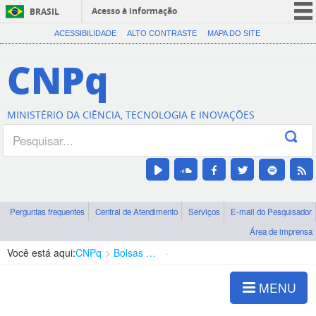
Acesso à informação
BRASIL
CORONAVÍRUS (COVID-19)
ACESSIBILIDADE
ALTO CONTRASTE
MAPA DO SITE
Participe
CNPq
Serviços
Legislação
MINISTÉRIO DA CIÊNCIA, TECNOLOGIA E INOVAÇÕES
Canais
Perguntas frequentes
Central de Atendimento
Serviços
E-mail do Pesquisador
Área de imprensa
Você está aqui:
CNPq
Bolsas e Auxílios Vigentes
Projetos de Pesquisa
MENU