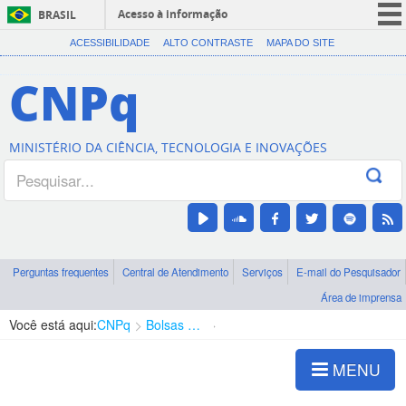
Acesso à informação
BRASIL
CORONAVÍRUS (COVID-19)
ACESSIBILIDADE
ALTO CONTRASTE
MAPA DO SITE
Participe
CNPq
Serviços
Legislação
MINISTÉRIO DA CIÊNCIA, TECNOLOGIA E INOVAÇÕES
Canais
Perguntas frequentes
Central de Atendimento
Serviços
E-mail do Pesquisador
Área de imprensa
Você está aqui:
CNPq
Bolsas e Auxílios Vigentes
Projetos de Pesquisa
MENU