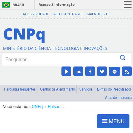
Acesso à informação
BRASIL
CORONAVÍRUS (COVID-19)
ACESSIBILIDADE
ALTO CONTRASTE
MAPA DO SITE
Participe
CNPq
Serviços
Legislação
MINISTÉRIO DA CIÊNCIA, TECNOLOGIA E INOVAÇÕES
Canais
Perguntas frequentes
Central de Atendimento
Serviços
E-mail do Pesquisador
Área de imprensa
Você está aqui:
CNPq
Bolsas e Auxílios Vigentes
Projetos de Pesquisa
MENU