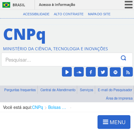
Acesso à informação
BRASIL
CORONAVÍRUS (COVID-19)
ACESSIBILIDADE
ALTO CONTRASTE
MAPA DO SITE
Participe
CNPq
Serviços
Legislação
MINISTÉRIO DA CIÊNCIA, TECNOLOGIA E INOVAÇÕES
Canais
Perguntas frequentes
Central de Atendimento
Serviços
E-mail do Pesquisador
Área de imprensa
Você está aqui:
CNPq
Bolsas e Auxílios Vigentes
Projetos de Pesquisa
MENU