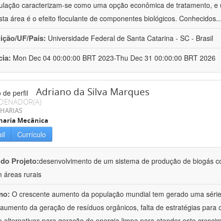
culação caracterizam-se como uma opção econômica de tratamento, e 
sta área é o efeito floculante de componentes biológicos. Conhecidos
.
uição/UF/País:
Universidade Federal de Santa Catarina - SC - Brasil
cia:
Mon Dec 04 00:00:00 BRT 2023-Thu Dec 31 00:00:00 BRT 2026
Adriano da Silva Marques
DENADOR(A)
HARIAS
haria Mecânica
il
Currículo
 do Projeto:
desenvolvimento de um sistema de produção de biogás co
 áreas rurais
mo:
O crescente aumento da população mundial tem gerado uma série 
aumento da geração de resíduos orgânicos, falta de estratégias para 
de alternativas para geração de energia limpa para atender este cresci