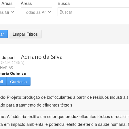
 Áreas
Áreas
Busca
rar
Limpar Filtros
Adriano da Silva
DENADOR(A)
HARIAS
haria Química
il
Currículo
 do Projeto:
produção de biofloculantes a partir de resíduos industriai
do para tratamento de efluentes têxteis
mo:
A indústria têxtil é um setor que produz efluentes tóxicos e recalc
ta em impacto ambiental e potencial efeito deletério à saúde humana. 