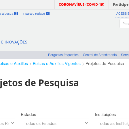
CORONAVÍRUS (COVID-19)
Participe
ra a busca
3
Ir para o rodapé
4
ACESSI
A E INOVAÇÕES
Perguntas frequentes
Central de Atendimento
Serv
olsas e Auxílios
Bolsas e Auxílios Vigentes
Projetos de Pesquisa
jetos de Pesquisa
Estados
Instituições