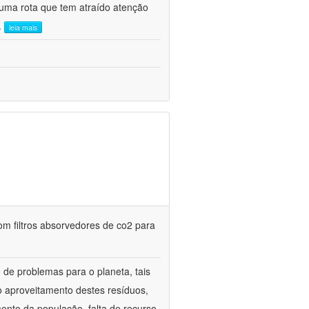
uma rota que tem atraído atenção
..
leia mais
m filtros absorvedores de co2 para
de problemas para o planeta, tais
o aproveitamento destes resíduos,
mento da população, falta de recurso