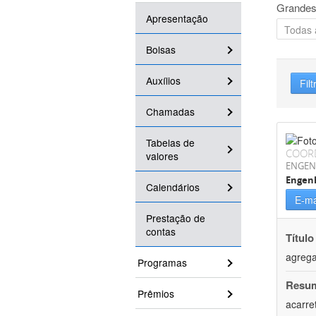
Grandes
Apresentação
Bolsas
Auxílios
Filt
Chamadas
Tabelas de
COOR
valores
ENGEN
Engen
Calendários
E-ma
Prestação de
contas
Título
agrega
Programas
Resu
Prêmios
acarre