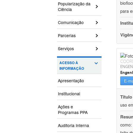
bioflo
Popularização da
Ciência
para e
Comunicação
Instit
Vigên
Parcerias
Serviços
COOR
ACESSO À
ENGEN
INFORMAÇÃO
Engen
Apresentação
E-ma
Institucional
Título
uso em
Ações e
Programas PPA
Resu
como: 
Auditoria Interna
falta 