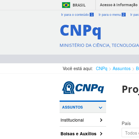
Acesso à informação
BRASIL
Ir para o conteúdo
1
Ir para o menu
2
Ir pa
CNPq
MINISTÉRIO DA CIÊNCIA, TECNOLOGI
Você está aqui:
CNPq
Assuntos
B
Pro
ASSUNTOS
Institucional
País
Bolsas e Auxílios