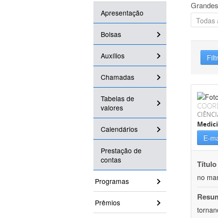
Grandes
Apresentação
Bolsas
Auxílios
Filt
Chamadas
Tabelas de
COOR
valores
CIÊNCI
Medic
Calendários
E-ma
Prestação de
contas
Título
no man
Programas
Resu
Prêmios
tornan