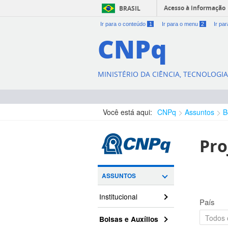
Acesso à informação
BRASIL
Ir para o conteúdo
1
Ir para o menu
2
Ir pa
CNPq
MINISTÉRIO DA CIÊNCIA, TECNOLOGI
Você está aqui:
CNPq
Assuntos
B
Pro
ASSUNTOS
Institucional
País
Bolsas e Auxílios