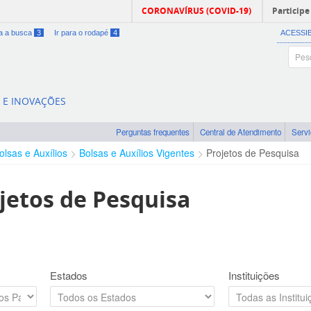
CORONAVÍRUS (COVID-19)
Participe
ra a busca
3
Ir para o rodapé
4
ACESSI
A E INOVAÇÕES
Perguntas frequentes
Central de Atendimento
Serv
olsas e Auxílios
Bolsas e Auxílios Vigentes
Projetos de Pesquisa
jetos de Pesquisa
Estados
Instituições