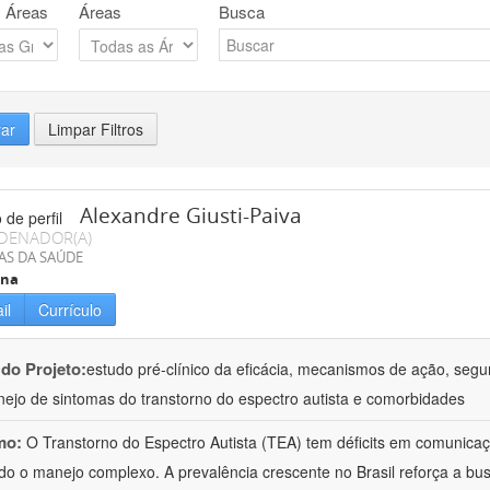
 Áreas
Áreas
Busca
rar
Limpar Filtros
Alexandre Giusti-Paiva
DENADOR(A)
AS DA SAÚDE
ina
il
Currículo
 do Projeto:
estudo pré-clínico da eficácia, mecanismos de ação, segu
ejo de sintomas do transtorno do espectro autista e comorbidades
mo:
O Transtorno do Espectro Autista (TEA) tem déficits em comunica
do o manejo complexo. A prevalência crescente no Brasil reforça a bus