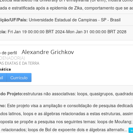
ada e estratificada após a epidemia de Zika, comportamento que se a
uição/UF/País:
Universidade Estadual de Campinas - SP - Brasil
cia:
Fri Jan 19 00:00:00 BRT 2024-Mon Jan 31 00:00:00 BRT 2028
Alexandre Grichkov
DENADOR(A)
AS EXATAS E DA TERRA
ática
il
Currículo
 do Projeto:
estruturas não associativas: loops, quasigrupos, quadrado
mo:
Este projeto visa a ampliação e consolidação de pesquisa dedicad
dos latinos, loops e as álgebras relacionadas a estas estruturas, assi
roposta se propõe a pesquisa nos seguintes temas: loops de Moufang;
 relacionados; loops de Bol de expoente dois e álgebras alternativ
...
l