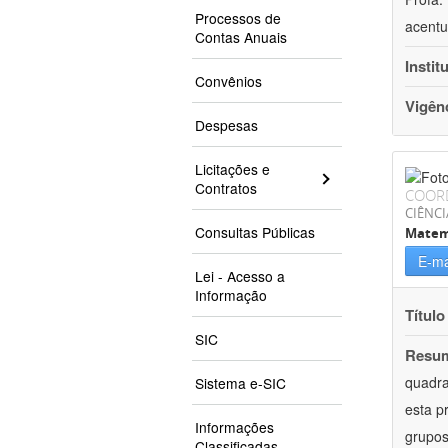
Processos de
acentu
Contas Anuais
Instit
Convênios
Vigên
Despesas
Licitações e
Contratos
COOR
CIÊNCI
Consultas Públicas
Matem
E-ma
Lei - Acesso a
Informação
Título
SIC
Resu
quadra
Sistema e-SIC
esta p
Informações
grupos
Classificadas