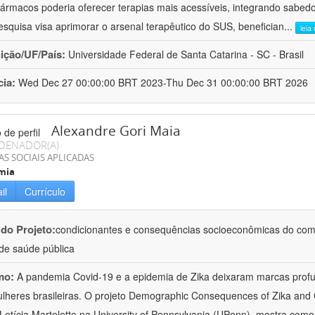
ofármacos poderia oferecer terapias mais acessíveis, integrando sabedo
esquisa visa aprimorar o arsenal terapêutico do SUS, benefician
...
leia
uição/UF/País:
Universidade Federal de Santa Catarina - SC - Brasil
cia:
Wed Dec 27 00:00:00 BRT 2023-Thu Dec 31 00:00:00 BRT 2026
Alexandre Gori Maia
DENADOR(A)
AS SOCIAIS APLICADAS
mia
il
Currículo
 do Projeto:
condicionantes e consequências socioeconômicas do com
 de saúde pública
mo:
A pandemia Covid-19 e a epidemia de Zika deixaram marcas prof
lheres brasileiras. O projeto Demographic Consequences of Zika and
 Letícia Marteletto na University of Pennsylvania (UPenn), mostra com