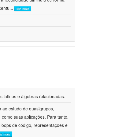
centu
...
leia mais
s latinos e álgebras relacionadas.
a ao estudo de quasigrupos,
m como suas aplicações. Para tanto,
 loops de código, representações e
eia mais