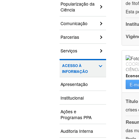
de fit
Popularização da
Ciência
Esta p
Comunicação
Instit
Vigên
Parcerias
Serviços
COOR
ACESSO À
CIÊNCI
INFORMAÇÃO
Econo
Apresentação
E-ma
Institucional
Título
crises
Ações e
Programas PPA
Resu
das mu
Auditoria Interna
Profa.