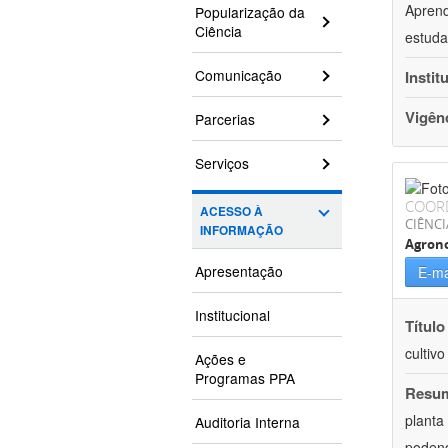
Aprend
Popularização da
Ciência
estuda
Comunicação
Instit
Vigên
Parcerias
Serviços
COOR
ACESSO À
CIÊNCI
INFORMAÇÃO
Agron
Apresentação
E-ma
Institucional
Título
cultiv
Ações e
Programas PPA
Resu
planta
Auditoria Interna
podend