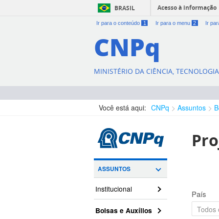
Acesso à informação
BRASIL
Ir para o conteúdo
1
Ir para o menu
2
Ir pa
CNPq
MINISTÉRIO DA CIÊNCIA, TECNOLOGI
Você está aqui:
CNPq
Assuntos
B
Pro
ASSUNTOS
Institucional
País
Bolsas e Auxílios