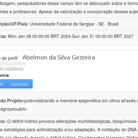
izagem, pesquisadores desse campo têm se debruçado sobre a formaç
ntes e professores. Apesar da valorização e incorporação desses sujei
uição/UF/País:
Universidade Federal de Sergipe - SE - Brasil
cia:
Mon Jan 08 00:00:00 BRT 2024-Sun Jan 31 00:00:00 BRT 2027
Abelmon da Silva Gesteira
DENADOR(A)
AS AGRÁRIAS
omia
il
Currículo
 do Projeto:
potencializando a memória epigenética em citros através d
o agropecuário.
mo:
O déficit hídrico provoca alterações morfofisiológicas, bioquímica
 a estratégias para aclimatização e/ou adaptação. A metilação do DNA 
o ser alterada durante o déficit hídrico. Combinações laranjeira 'Valên