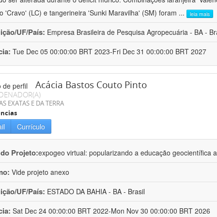
ro 'Cravo' (LC) e tangerineira 'Sunki Maravilha' (SM) foram
...
leia mais
uição/UF/País:
Empresa Brasileira de Pesquisa Agropecuária - BA - Bra
cia:
Tue Dec 05 00:00:00 BRT 2023-Fri Dec 31 00:00:00 BRT 2027
Acácia Bastos Couto Pinto
DENADOR(A)
AS EXATAS E DA TERRA
ncias
il
Currículo
 do Projeto:
expogeo virtual: popularizando a educação geocientífica a
mo:
Vide projeto anexo
uição/UF/País:
ESTADO DA BAHIA - BA - Brasil
cia:
Sat Dec 24 00:00:00 BRT 2022-Mon Nov 30 00:00:00 BRT 2026