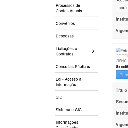
Processos de
limoei
Contas Anuais
Instit
Convênios
Vigên
Despesas
Licitações e
Contratos
COOR
CIÊNCI
Consultas Públicas
Geociê
E-ma
Lei - Acesso a
Informação
Título
SIC
Resu
Sistema e-SIC
Instit
Informações
Vigên
Classificadas