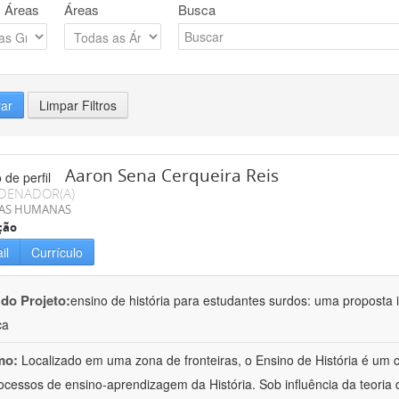
 Áreas
Áreas
Busca
rar
Limpar Filtros
Aaron Sena Cerqueira Reis
DENADOR(A)
IAS HUMANAS
ção
il
Currículo
 do Projeto:
ensino de história para estudantes surdos: uma proposta i
ca
mo:
Localizado em uma zona de fronteiras, o Ensino de História é um
ocessos de ensino-aprendizagem da História. Sob influência da teoria d