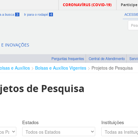
CORONAVÍRUS (COVID-19)
Participe
ra a busca
3
Ir para o rodapé
4
ACESSI
A E INOVAÇÕES
Perguntas frequentes
Central de Atendimento
Serv
olsas e Auxílios
Bolsas e Auxílios Vigentes
Projetos de Pesquisa
jetos de Pesquisa
Estados
Instituições