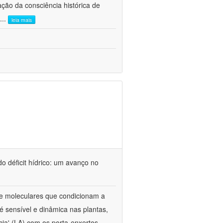
ão da consciência histórica de
...
leia mais
o déficit hídrico: um avanço no
s e moleculares que condicionam a
é sensível e dinâmica nas plantas,
cia' (LA) com os porta-enxertos