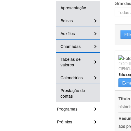
Grandes
Apresentação
Bolsas
Auxílios
Filt
Chamadas
Tabelas de
COOR
valores
CIÊNC
Educa
Calendários
E-ma
Prestação de
contas
Título
históri
Programas
Resu
Prêmios
aos pr