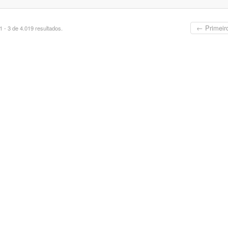
← Primeir
 - 3 de 4.019 resultados.