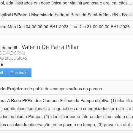
ol, administrados em dose única por via intravenosa e oral em cães.
.
uição/UF/País:
Universidade Federal Rural do Semi-Árido - RN - Brasil
cia:
Mon Dec 04 00:00:00 BRT 2023-Thu Dec 31 00:00:00 BRT 2026
Valerio De Patta Pillar
DENADOR(A)
AS BIOLÓGICAS
ia
il
Currículo
 do Projeto:
rede ppbio dos campos sulinos do pampa
mo:
A Rede PPBio dos Campos Sulinos do Pampa objetiva (1) Identific
 taxonômicos, funcionais e filogenéticos em comunidades terrestres e
ados no bioma Pampa; (2) identificar como fatores de clima, solo e us
ntes escalas de observação, no espaço e no tempo; (3) prever os efei
..