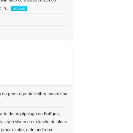
e in
...
leia mais
ta de pracaxi pentaclethra macroloba
o
rte do arquipélago do Bailique,
ias que vivem da extração de óleos
pracaxizeiro, e de andiroba,