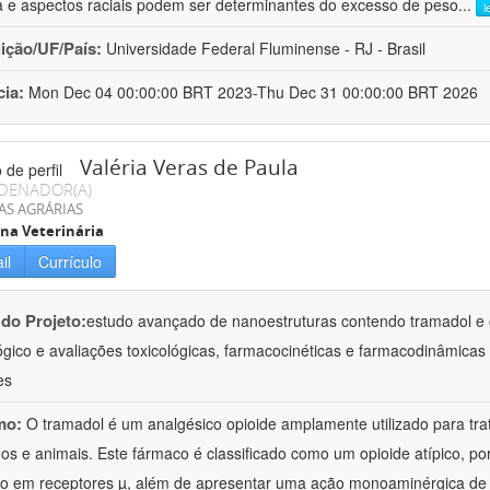
a e aspectos raciais podem ser determinantes do excesso de peso
...
l
uição/UF/País:
Universidade Federal Fluminense - RJ - Brasil
cia:
Mon Dec 04 00:00:00 BRT 2023-Thu Dec 31 00:00:00 BRT 2026
Valéria Veras de Paula
DENADOR(A)
AS AGRÁRIAS
na Veterinária
il
Currículo
 do Projeto:
estudo avançado de nanoestruturas contendo tramadol e 
ógico e avaliações toxicológicas, farmacocinéticas e farmacodinâmicas 
es
mo:
O tramadol é um analgésico opioide amplamente utilizado para tr
s e animais. Este fármaco é classificado como um opioide atípico, po
o em receptores µ, além de apresentar uma ação monoaminérgica de 