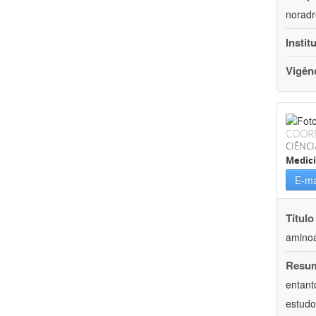
noradr
Instit
Vigên
COOR
CIÊNCI
Medici
E-ma
Título
aminoa
Resu
entant
estudo