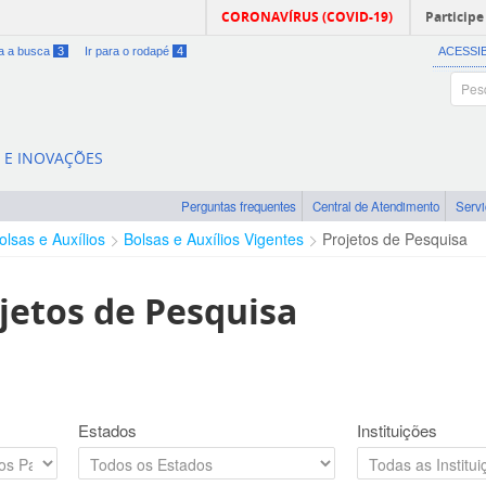
CORONAVÍRUS (COVID-19)
Participe
ra a busca
3
Ir para o rodapé
4
ACESSI
A E INOVAÇÕES
Perguntas frequentes
Central de Atendimento
Serv
olsas e Auxílios
Bolsas e Auxílios Vigentes
Projetos de Pesquisa
jetos de Pesquisa
Estados
Instituições