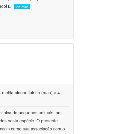
dol i
...
leia mais
4-metilaminoantipirina (maa) e 4-
 clínica de pequenos animais, no
ados nesta espécie. O presente
a, assim como sua associação com o