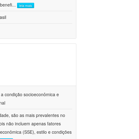
benefi
...
leia mais
asil
 a condição socioeconômica e
nal
dade, são as mais prevalentes no
ois não incluem apenas fatores
oeconômica (SSE), estilo e condições