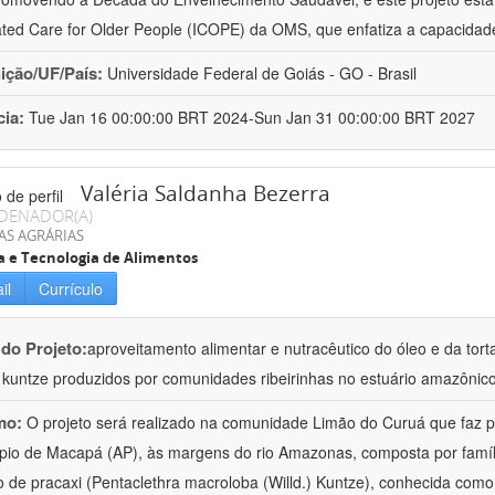
ated Care for Older People (ICOPE) da OMS, que enfatiza a capacidad
uição/UF/País:
Universidade Federal de Goiás - GO - Brasil
cia:
Tue Jan 16 00:00:00 BRT 2024-Sun Jan 31 00:00:00 BRT 2027
Valéria Saldanha Bezerra
DENADOR(A)
AS AGRÁRIAS
a e Tecnologia de Alimentos
il
Currículo
 do Projeto:
aproveitamento alimentar e nutracêutico do óleo e da tor
.) kuntze produzidos por comunidades ribeirinhas no estuário amazônic
mo:
O projeto será realizado na comunidade Limão do Curuá que faz pa
pio de Macapá (AP), às margens do rio Amazonas, composta por famíl
 de pracaxi (Pentaclethra macroloba (Willd.) Kuntze), conhecida como 