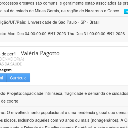
processos erosivos são comuns, e geralmente estão associados às pr
No sul do estado de Minas Gerais, na região de Nazareno e Conce
...
l
uição/UF/País:
Universidade de São Paulo - SP - Brasil
cia:
Mon Dec 04 00:00:00 BRT 2023-Thu Dec 31 00:00:00 BRT 2026
Valéria Pagotto
DENADOR(A)
AS DA SAÚDE
magem
il
Currículo
 do Projeto:
capacidade intrínseca, fragilidade e demanda de cuidado
 de coorte
mo:
O envelhecimento populacional é uma tendência global que deman
os idosos, incluindo aqueles com 90 anos ou mais (nonagenários). A
romovendo a Década do Envelhecimento Saudável, e este projeto está 