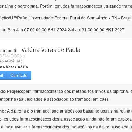
enalina e serotonina. Porém, estudos farmacocinéticos utilizando trama
uição/UF/País:
Universidade Federal Rural do Semi-Árido - RN - Brasil
cia:
Sun Jan 07 00:00:00 BRT 2024-Sat Jul 31 00:00:00 BRT 2027
Valéria Veras de Paula
DENADOR(A)
AS AGRÁRIAS
na Veterinária
il
Currículo
 do Projeto:
perfil farmacocinético dos metabólitos ativos da dipirona, 
ntipirina (aa), isolados e associados ao tramadol em cães
mo:
A dipirona e o tramadol são analgésicos bastante usuais na rotina
o, estudos farmacocinéticos desta associação ainda não foram explor
 almeja avaliar a farmacocinética dos metabólitos da dipirona isolad