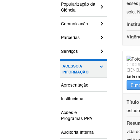
esses 
Popularização da
Ciência
solo. 
Comunicação
Instit
Vigên
Parcerias
Serviços
COOR
ACESSO À
CIÊNCI
INFORMAÇÃO
Enfer
Apresentação
E-ma
Institucional
Título
estudo
Ações e
Programas PPA
Resu
vida d
Auditoria Interna
está p