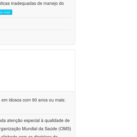
áticas inadequadas de manejo do
eia mais
s em idosos com 90 anos ou mais:
da atenção especial à qualidade de
 Organização Mundial da Saúde (OMS)
alinhado com as diretrizes do