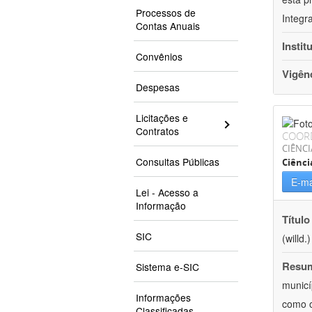
Processos de
Integr
Contas Anuais
Instit
Convênios
Vigên
Despesas
Licitações e
Contratos
COOR
CIÊNCI
Consultas Públicas
Ciênci
E-ma
Lei - Acesso a
Informação
Título
SIC
(willd
Resu
Sistema e-SIC
municí
Informações
como o
Classificadas