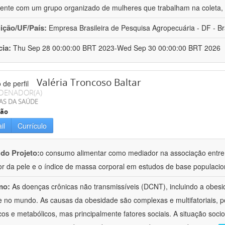
ente com um grupo organizado de mulheres que trabalham na coleta, 
uição/UF/País:
Empresa Brasileira de Pesquisa Agropecuária - DF - Br
cia:
Thu Sep 28 00:00:00 BRT 2023-Wed Sep 30 00:00:00 BRT 2026
Valéria Troncoso Baltar
DENADOR(A)
AS DA SAÚDE
ção
il
Currículo
 do Projeto:
o consumo alimentar como mediador na associação entre
or da pele e o índice de massa corporal em estudos de base populacio
mo:
As doenças crônicas não transmissíveis (DCNT), incluindo a obesi
 e no mundo. As causas da obesidade são complexas e multifatoriais, p
cos e metabólicos, mas principalmente fatores sociais. A situação soci