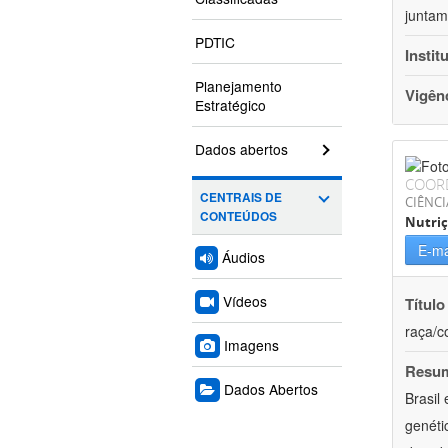
juntam
PDTIC
Instit
Planejamento
Vigên
Estratégico
Dados abertos
COOR
CENTRAIS DE
CIÊNCI
CONTEÚDOS
Nutri
E-ma
Áudios
Vídeos
Título
raça/c
Imagens
Resu
Dados Abertos
Brasil
genéti