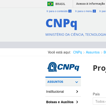
Acesso à informação
BRASIL
Ir para o conteúdo
1
Ir para o menu
2
Ir pa
CNPq
MINISTÉRIO DA CIÊNCIA, TECNOLOGI
Você está aqui:
CNPq
Assuntos
B
Pro
ASSUNTOS
Institucional
País
Bolsas e Auxílios