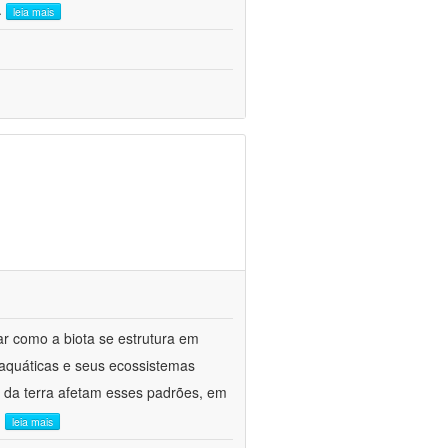
..
leia mais
ar como a biota se estrutura em
 aquáticas e seus ecossistemas
o da terra afetam esses padrões, em
.
leia mais