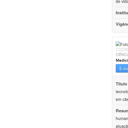
de vid
Instit
Vigên
COOR
CIÊNCI
Medici
E-ma
Título
tecnol
em cã
Resu
humano
atuaçã