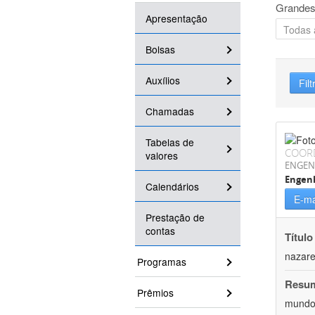
Grandes
Apresentação
Bolsas
Auxílios
Filt
Chamadas
Tabelas de
COOR
valores
ENGEN
Engenh
Calendários
E-ma
Prestação de
contas
Título
nazare
Programas
Resu
Prêmios
mundo,