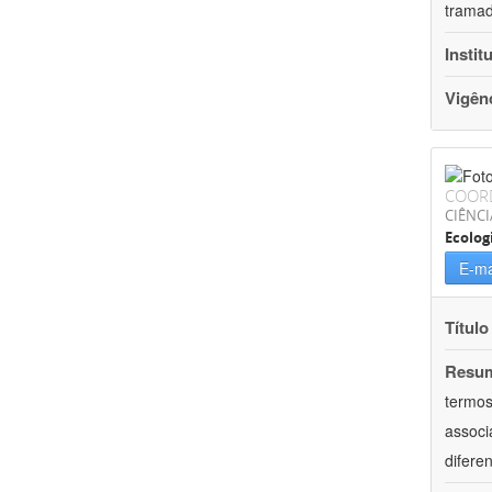
tramad
Instit
Vigên
COOR
CIÊNCI
Ecolog
E-ma
Título
Resu
termos
associ
difere