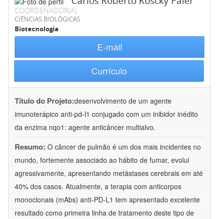
Carlos Roberto Koscky Paier
COORDENADOR(A)
CIÊNCIAS BIOLÓGICAS
Biotecnologia
E-mail
Currículo
Título do Projeto:
desenvolvimento de um agente
imunoterápico anti-pd-l1 conjugado com um inibidor inédito
da enzima nqo1: agente anticâncer multialvo.
Resumo:
O câncer de pulmão é um dos mais incidentes no
mundo, fortemente associado ao hábito de fumar, evolui
agressivamente, apresentando metástases cerebrais em até
40% dos casos. Atualmente, a terapia com anticorpos
monoclonais (mAbs) anti-PD-L1 tem apresentado excelente
resultado como primeira linha de tratamento deste tipo de