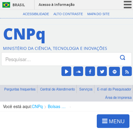
Acesso à informação
BRASIL
CORONAVÍRUS (COVID-19)
ACESSIBILIDADE
ALTO CONTRASTE
MAPA DO SITE
Participe
CNPq
Serviços
Legislação
MINISTÉRIO DA CIÊNCIA, TECNOLOGIA E INOVAÇÕES
Canais
Perguntas frequentes
Central de Atendimento
Serviços
E-mail do Pesquisador
Área de imprensa
Você está aqui:
CNPq
Bolsas e Auxílios Vigentes
Projetos de Pesquisa
MENU