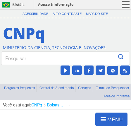
Acesso à informação
BRASIL
CORONAVÍRUS (COVID-19)
ACESSIBILIDADE
ALTO CONTRASTE
MAPA DO SITE
Participe
CNPq
Serviços
Legislação
MINISTÉRIO DA CIÊNCIA, TECNOLOGIA E INOVAÇÕES
Canais
Perguntas frequentes
Central de Atendimento
Serviços
E-mail do Pesquisador
Área de imprensa
Você está aqui:
CNPq
Bolsas e Auxílios Vigentes
Projetos de Pesquisa
MENU