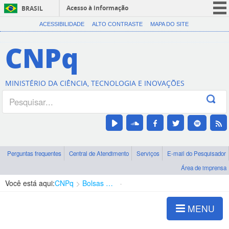
Acesso à informação
BRASIL
CORONAVÍRUS (COVID-19)
ACESSIBILIDADE
ALTO CONTRASTE
MAPA DO SITE
Participe
CNPq
Serviços
Legislação
MINISTÉRIO DA CIÊNCIA, TECNOLOGIA E INOVAÇÕES
Canais
Perguntas frequentes
Central de Atendimento
Serviços
E-mail do Pesquisador
Área de imprensa
Você está aqui:
CNPq
Bolsas e Auxílios Vigentes
Projetos de Pesquisa
MENU