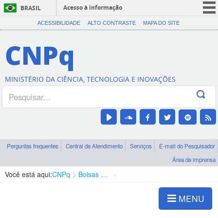
Acesso à informação
BRASIL
CORONAVÍRUS (COVID-19)
ACESSIBILIDADE
ALTO CONTRASTE
MAPA DO SITE
Participe
CNPq
Serviços
Legislação
MINISTÉRIO DA CIÊNCIA, TECNOLOGIA E INOVAÇÕES
Canais
Perguntas frequentes
Central de Atendimento
Serviços
E-mail do Pesquisador
Área de imprensa
Você está aqui:
CNPq
Bolsas e Auxílios Vigentes
Projetos de Pesquisa
MENU