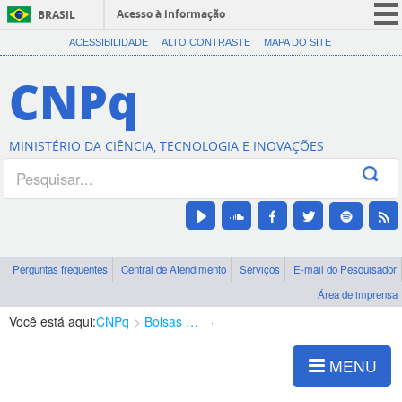
Acesso à informação
BRASIL
CORONAVÍRUS (COVID-19)
ACESSIBILIDADE
ALTO CONTRASTE
MAPA DO SITE
Participe
CNPq
Serviços
Legislação
MINISTÉRIO DA CIÊNCIA, TECNOLOGIA E INOVAÇÕES
Canais
Perguntas frequentes
Central de Atendimento
Serviços
E-mail do Pesquisador
Área de imprensa
Você está aqui:
CNPq
Bolsas e Auxílios Vigentes
Projetos de Pesquisa
MENU