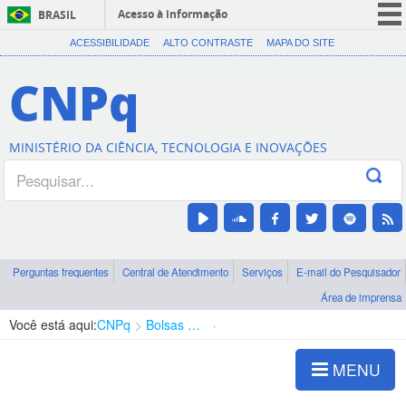
Acesso à informação
BRASIL
CORONAVÍRUS (COVID-19)
ACESSIBILIDADE
ALTO CONTRASTE
MAPA DO SITE
Participe
CNPq
Serviços
Legislação
MINISTÉRIO DA CIÊNCIA, TECNOLOGIA E INOVAÇÕES
Canais
Perguntas frequentes
Central de Atendimento
Serviços
E-mail do Pesquisador
Área de imprensa
Você está aqui:
CNPq
Bolsas e Auxílios Vigentes
Projetos de Pesquisa
MENU