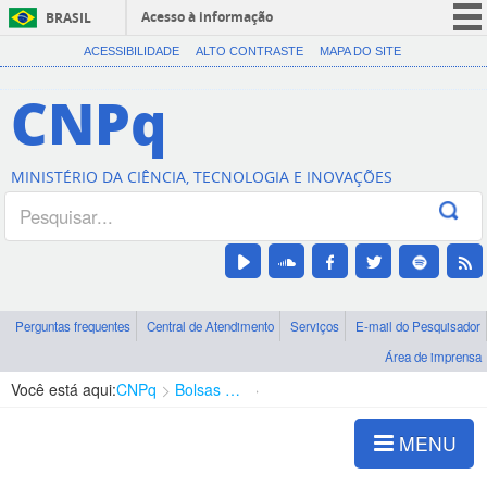
Acesso à informação
BRASIL
CORONAVÍRUS (COVID-19)
ACESSIBILIDADE
ALTO CONTRASTE
MAPA DO SITE
Participe
CNPq
Serviços
Legislação
MINISTÉRIO DA CIÊNCIA, TECNOLOGIA E INOVAÇÕES
Canais
Perguntas frequentes
Central de Atendimento
Serviços
E-mail do Pesquisador
Área de imprensa
Você está aqui:
CNPq
Bolsas e Auxílios Vigentes
Projetos de Pesquisa
MENU