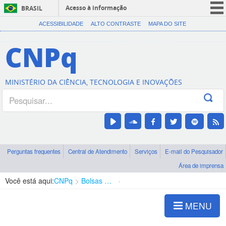
Acesso à informação
BRASIL
CORONAVÍRUS (COVID-19)
ACESSIBILIDADE
ALTO CONTRASTE
MAPA DO SITE
Participe
CNPq
Serviços
Legislação
MINISTÉRIO DA CIÊNCIA, TECNOLOGIA E INOVAÇÕES
Canais
Perguntas frequentes
Central de Atendimento
Serviços
E-mail do Pesquisador
Área de imprensa
Você está aqui:
CNPq
Bolsas e Auxílios Vigentes
Projetos de Pesquisa
MENU