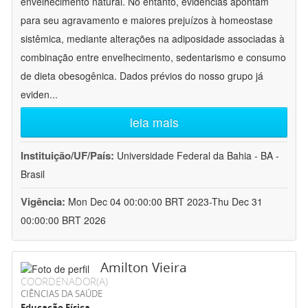
envelhecimento natural. No entanto, evidências apontam
para seu agravamento e maiores prejuízos à homeostase
sistêmica, mediante alterações na adiposidade associadas à
combinação entre envelhecimento, sedentarismo e consumo
de dieta obesogênica. Dados prévios do nosso grupo já
eviden
...
leia mais
Instituição/UF/País:
Universidade Federal da Bahia - BA -
Brasil
Vigência:
Mon Dec 04 00:00:00 BRT 2023-Thu Dec 31
00:00:00 BRT 2026
Amilton Vieira
COORDENADOR(A)
CIÊNCIAS DA SAÚDE
Educação Física