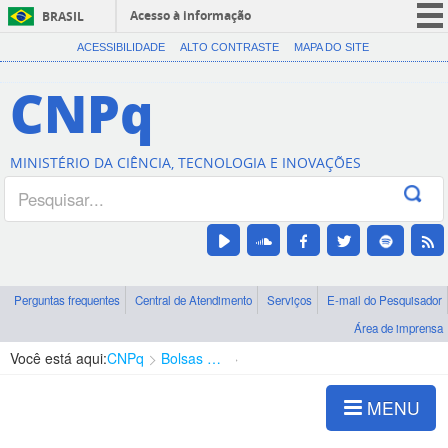
Acesso à informação
BRASIL
CORONAVÍRUS (COVID-19)
ACESSIBILIDADE
ALTO CONTRASTE
MAPA DO SITE
Participe
CNPq
Serviços
Legislação
MINISTÉRIO DA CIÊNCIA, TECNOLOGIA E INOVAÇÕES
Canais
Perguntas frequentes
Central de Atendimento
Serviços
E-mail do Pesquisador
Área de imprensa
Você está aqui:
CNPq
Bolsas e Auxílios Vigentes
Projetos de Pesquisa
MENU