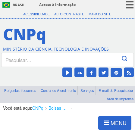
Acesso à informação
BRASIL
CORONAVÍRUS (COVID-19)
ACESSIBILIDADE
ALTO CONTRASTE
MAPA DO SITE
Participe
CNPq
Serviços
Legislação
MINISTÉRIO DA CIÊNCIA, TECNOLOGIA E INOVAÇÕES
Canais
Perguntas frequentes
Central de Atendimento
Serviços
E-mail do Pesquisador
Área de imprensa
Você está aqui:
CNPq
Bolsas e Auxílios Vigentes
Projetos de Pesquisa
MENU