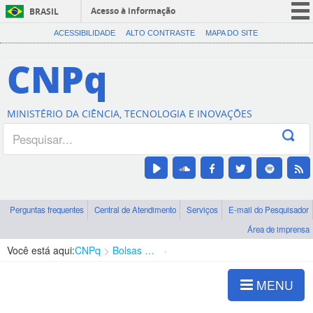
Acesso à informação
BRASIL
CORONAVÍRUS (COVID-19)
ACESSIBILIDADE
ALTO CONTRASTE
MAPA DO SITE
Participe
CNPq
Serviços
Legislação
MINISTÉRIO DA CIÊNCIA, TECNOLOGIA E INOVAÇÕES
Canais
Perguntas frequentes
Central de Atendimento
Serviços
E-mail do Pesquisador
Área de imprensa
Você está aqui:
CNPq
Bolsas e Auxílios Vigentes
Projetos de Pesquisa
MENU