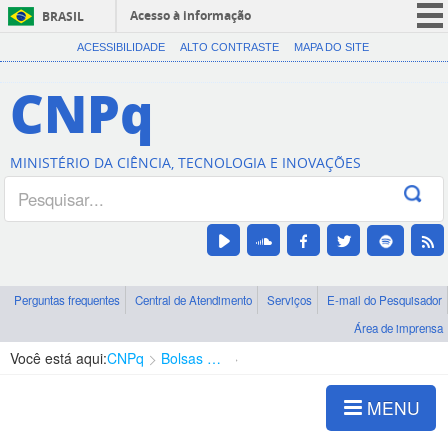
Acesso à informação
BRASIL
CORONAVÍRUS (COVID-19)
ACESSIBILIDADE
ALTO CONTRASTE
MAPA DO SITE
Participe
CNPq
Serviços
Legislação
MINISTÉRIO DA CIÊNCIA, TECNOLOGIA E INOVAÇÕES
Canais
Perguntas frequentes
Central de Atendimento
Serviços
E-mail do Pesquisador
Área de imprensa
Você está aqui:
CNPq
Bolsas e Auxílios Vigentes
Projetos de Pesquisa
MENU