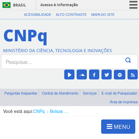
Acesso à informação
BRASIL
CORONAVÍRUS (COVID-19)
ACESSIBILIDADE
ALTO CONTRASTE
MAPA DO SITE
Participe
CNPq
Serviços
Legislação
MINISTÉRIO DA CIÊNCIA, TECNOLOGIA E INOVAÇÕES
Canais
Perguntas frequentes
Central de Atendimento
Serviços
E-mail do Pesquisador
Área de imprensa
Você está aqui:
CNPq
Bolsas e Auxílios Vigentes
Projetos de Pesquisa
MENU