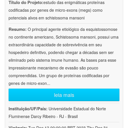
Título do Projeto:
estudo das enigmáticas proteínas
codificadas por genes de micro-exons (megs) como
potenciais alvos em schistosoma mansoni
Resumo:
O principal agente etiológico da esquistossomose
no continente americano, Schistosoma mansoni, possui uma
extraordinária capacidade de sobrevivência em seu
hospedeiro definitivo, podendo chegar a décadas sem ser
eliminado pelo sistema imune humano. As bases para esse
impressionante mecanismo de evasão são pouco
compreendidas. Um grupo de proteínas codificadas por
genes de micro-exon
...
leia mais
Instituição/UF/País:
Universidade Estadual do Norte
Fluminense Darcy Ribeiro - RJ - Brasil
Vigência:
Tue Dec 12 00:00:00 BRT 2023-Thu Dec 31