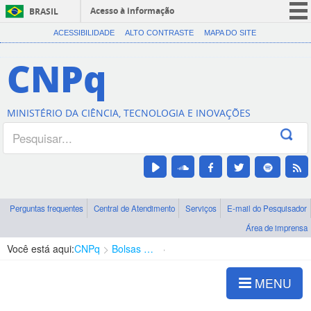
Acesso à informação
BRASIL
CORONAVÍRUS (COVID-19)
ACESSIBILIDADE
ALTO CONTRASTE
MAPA DO SITE
Participe
CNPq
Serviços
Legislação
MINISTÉRIO DA CIÊNCIA, TECNOLOGIA E INOVAÇÕES
Canais
Perguntas frequentes
Central de Atendimento
Serviços
E-mail do Pesquisador
Área de imprensa
Você está aqui:
CNPq
Bolsas e Auxílios Vigentes
Projetos de Pesquisa
MENU