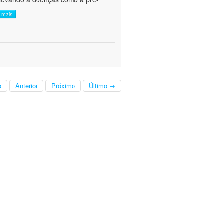
a mais
o
Anterior
Próximo
Último →