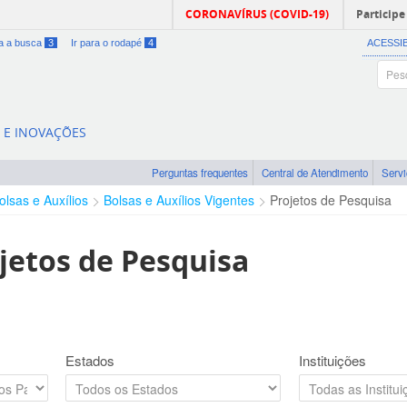
CORONAVÍRUS (COVID-19)
Participe
ra a busca
3
Ir para o rodapé
4
ACESSI
A E INOVAÇÕES
Perguntas frequentes
Central de Atendimento
Serv
olsas e Auxílios
Bolsas e Auxílios Vigentes
Projetos de Pesquisa
jetos de Pesquisa
Estados
Instituições