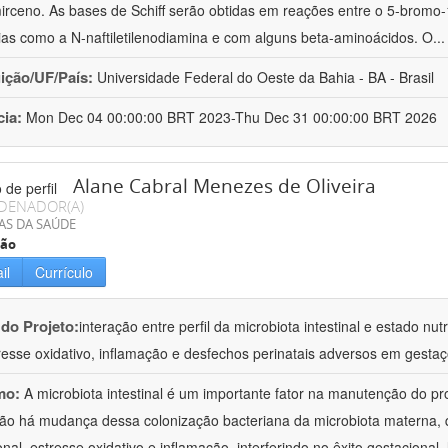
irceno. As bases de Schiff serão obtidas em reações entre o 5-bromo-
ias como a N-naftiletilenodiamina e com alguns beta-aminoácidos. O
..
uição/UF/País:
Universidade Federal do Oeste da Bahia - BA - Brasil
cia:
Mon Dec 04 00:00:00 BRT 2023-Thu Dec 31 00:00:00 BRT 2026
Alane Cabral Menezes de Oliveira
DENADOR(A)
AS DA SAÚDE
ção
il
Currículo
 do Projeto:
interação entre perfil da microbiota intestinal e estado n
resse oxidativo, inflamação e desfechos perinatais adversos em gest
mo:
A microbiota intestinal é um importante fator na manutenção do 
ão há mudança dessa colonização bacteriana da microbiota materna, q
ional, estresse oxidativo e inflamação, interferindo no êxito gestaciona