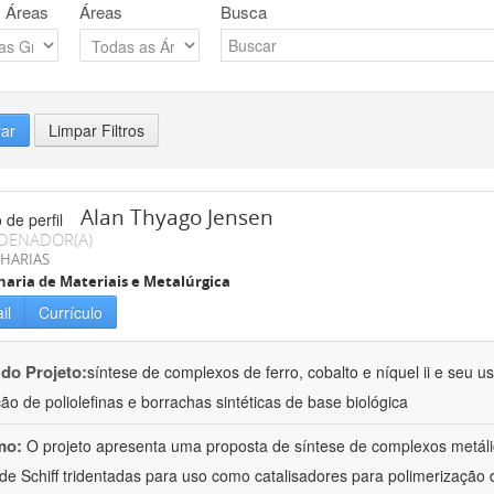
 Áreas
Áreas
Busca
rar
Limpar Filtros
Alan Thyago Jensen
DENADOR(A)
HARIAS
aria de Materiais e Metalúrgica
il
Currículo
 do Projeto:
síntese de complexos de ferro, cobalto e níquel ii e seu 
ão de poliolefinas e borrachas sintéticas de base biológica
mo:
O projeto apresenta uma proposta de síntese de complexos metálico
de Schiff tridentadas para uso como catalisadores para polimerização