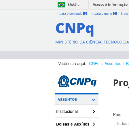
Acesso à informação
BRASIL
Ir para o conteúdo
1
Ir para o menu
2
Ir pa
CNPq
MINISTÉRIO DA CIÊNCIA, TECNOLOGI
Você está aqui:
CNPq
Assuntos
B
Pro
ASSUNTOS
Institucional
País
Bolsas e Auxílios