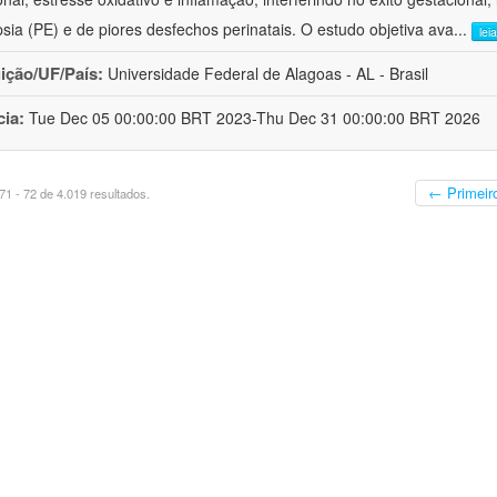
sia (PE) e de piores desfechos perinatais. O estudo objetiva ava
...
lei
uição/UF/País:
Universidade Federal de Alagoas - AL - Brasil
cia:
Tue Dec 05 00:00:00 BRT 2023-Thu Dec 31 00:00:00 BRT 2026
← Primeir
1 - 72 de 4.019 resultados.