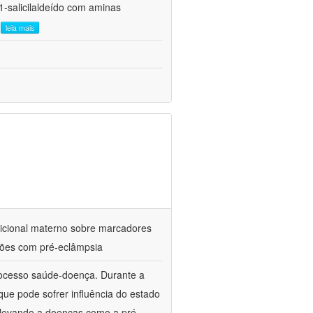
1-salicilaldeído com aminas
.
leia mais
utricional materno sobre marcadores
ações com pré-eclâmpsia
processo saúde-doença. Durante a
ue pode sofrer influência do estado
l, levando a doenças como a pré-