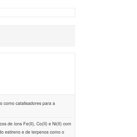
uso como catalisadores para a
s de íons Fe(II), Co(II) e Ni(II) com
 do estireno e de terpenos como o