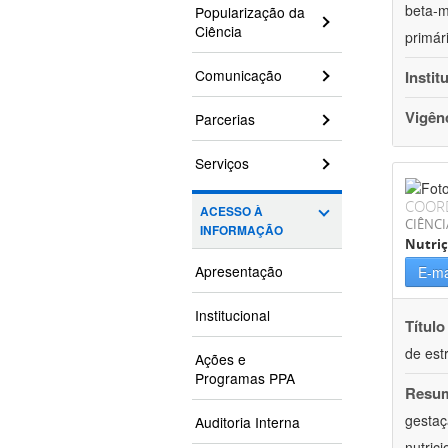
beta-m
Popularização da
Ciência
primár
Comunicação
Instit
Vigên
Parcerias
Serviços
COOR
ACESSO À
CIÊNCI
INFORMAÇÃO
Nutri
Apresentação
E-ma
Institucional
Título
de est
Ações e
Programas PPA
Resu
gestaç
Auditoria Interna
nutric