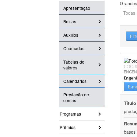
Grandes
Apresentação
Bolsas
Auxílios
Filt
Chamadas
Tabelas de
COOR
valores
ENGEN
Engenh
Calendários
E-ma
Prestação de
contas
Título
produç
Programas
Resu
Prêmios
bases 