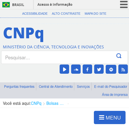
Acesso à informação
BRASIL
CORONAVÍRUS (COVID-19)
ACESSIBILIDADE
ALTO CONTRASTE
MAPA DO SITE
Participe
CNPq
Serviços
Legislação
MINISTÉRIO DA CIÊNCIA, TECNOLOGIA E INOVAÇÕES
Canais
Perguntas frequentes
Central de Atendimento
Serviços
E-mail do Pesquisador
Área de imprensa
Você está aqui:
CNPq
Bolsas e Auxílios Vigentes
Projetos de Pesquisa
MENU