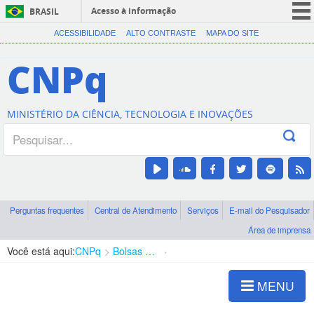
Acesso à informação
BRASIL
CORONAVÍRUS (COVID-19)
ACESSIBILIDADE
ALTO CONTRASTE
MAPA DO SITE
Participe
CNPq
Serviços
Legislação
MINISTÉRIO DA CIÊNCIA, TECNOLOGIA E INOVAÇÕES
Canais
Perguntas frequentes
Central de Atendimento
Serviços
E-mail do Pesquisador
Área de imprensa
Você está aqui:
CNPq
Bolsas e Auxílios Vigentes
Projetos de Pesquisa
MENU