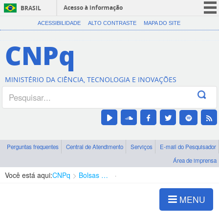
Acesso à informação
BRASIL
CORONAVÍRUS (COVID-19)
ACESSIBILIDADE
ALTO CONTRASTE
MAPA DO SITE
Participe
CNPq
Serviços
Legislação
MINISTÉRIO DA CIÊNCIA, TECNOLOGIA E INOVAÇÕES
Canais
Perguntas frequentes
Central de Atendimento
Serviços
E-mail do Pesquisador
Área de imprensa
Você está aqui:
CNPq
Bolsas e Auxílios Vigentes
Projetos de Pesquisa
MENU