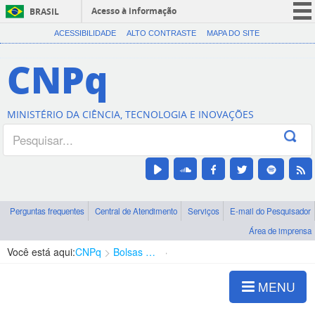
Acesso à informação
BRASIL
CORONAVÍRUS (COVID-19)
ACESSIBILIDADE
ALTO CONTRASTE
MAPA DO SITE
Participe
CNPq
Serviços
Legislação
MINISTÉRIO DA CIÊNCIA, TECNOLOGIA E INOVAÇÕES
Canais
Perguntas frequentes
Central de Atendimento
Serviços
E-mail do Pesquisador
Área de imprensa
Você está aqui:
CNPq
Bolsas e Auxílios Vigentes
Projetos de Pesquisa
MENU