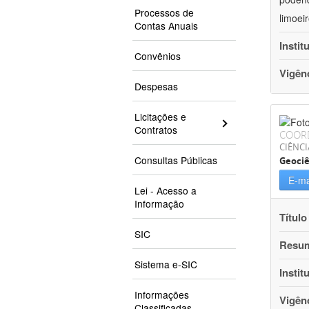
Processos de
limoei
Contas Anuais
Instit
Convênios
Vigên
Despesas
Licitações e
Contratos
COOR
CIÊNCI
Consultas Públicas
Geociê
E-ma
Lei - Acesso a
Informação
Título
SIC
Resu
Sistema e-SIC
Instit
Informações
Vigên
Classificadas