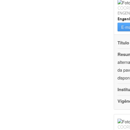
COOR
ENGEN
Engenh
E-ma
Título
Resu
altern
da pav
dispon
Instit
Vigên
COOR