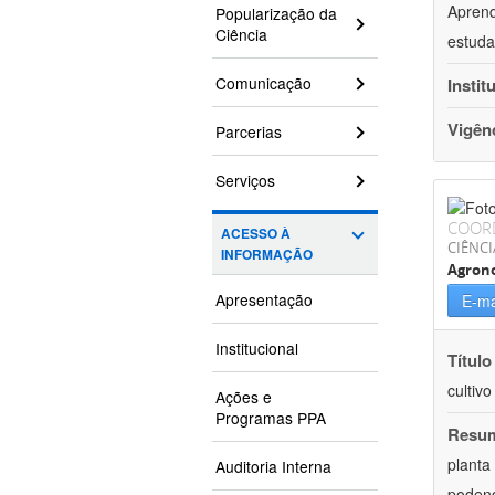
Aprend
Popularização da
Ciência
estuda
Comunicação
Instit
Vigên
Parcerias
Serviços
COOR
ACESSO À
CIÊNCI
INFORMAÇÃO
Agron
Apresentação
E-ma
Institucional
Título
cultiv
Ações e
Programas PPA
Resu
planta
Auditoria Interna
podend