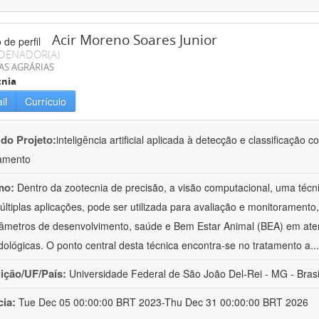
Acir Moreno Soares Junior
DENADOR(A)
AS AGRÁRIAS
cnia
il
Currículo
 do Projeto:
inteligência artificial aplicada à detecção e classificaçã
amento
mo:
Dentro da zootecnia de precisão, a visão computacional, uma técni
ltiplas aplicações, pode ser utilizada para avaliação e monitoramento, 
âmetros de desenvolvimento, saúde e Bem Estar Animal (BEA) em ate
ológicas. O ponto central desta técnica encontra-se no tratamento a
..
uição/UF/País:
Universidade Federal de São João Del-Rei - MG - Brasi
cia:
Tue Dec 05 00:00:00 BRT 2023-Thu Dec 31 00:00:00 BRT 2026