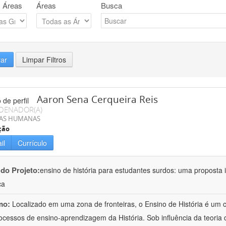
 Áreas
Áreas
Busca
rar
Limpar Filtros
Aaron Sena Cerqueira Reis
DENADOR(A)
IAS HUMANAS
ção
il
Currículo
 do Projeto:
ensino de história para estudantes surdos: uma proposta i
ca
mo:
Localizado em uma zona de fronteiras, o Ensino de História é um
ocessos de ensino-aprendizagem da História. Sob influência da teoria d