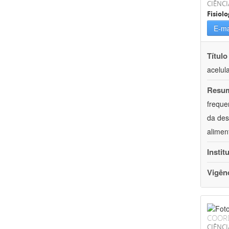
CIÊNCI
Fisiolo
E-ma
Título
acelul
Resu
freque
da des
alimen
Instit
Vigên
COOR
CIÊNCI