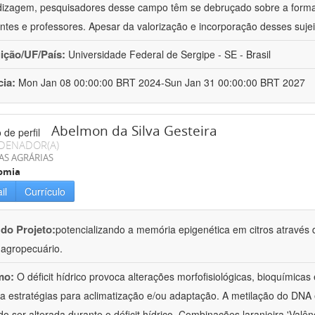
izagem, pesquisadores desse campo têm se debruçado sobre a formaç
ntes e professores. Apesar da valorização e incorporação desses sujei
uição/UF/País:
Universidade Federal de Sergipe - SE - Brasil
cia:
Mon Jan 08 00:00:00 BRT 2024-Sun Jan 31 00:00:00 BRT 2027
Abelmon da Silva Gesteira
DENADOR(A)
AS AGRÁRIAS
omia
il
Currículo
 do Projeto:
potencializando a memória epigenética em citros através d
o agropecuário.
mo:
O déficit hídrico provoca alterações morfofisiológicas, bioquímica
 a estratégias para aclimatização e/ou adaptação. A metilação do DNA 
o ser alterada durante o déficit hídrico. Combinações laranjeira 'Valên