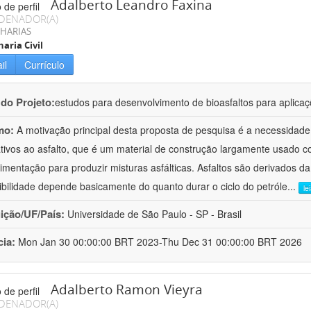
Adalberto Leandro Faxina
DENADOR(A)
HARIAS
aria Civil
il
Currículo
 do Projeto:
estudos para desenvolvimento de bioasfaltos para aplic
mo:
A motivação principal desta proposta de pesquisa é a necessidade
ativos ao asfalto, que é um material de construção largamente usado 
imentação para produzir misturas asfálticas. Asfaltos são derivados da
ibilidade depende basicamente do quanto durar o ciclo do petróle
...
le
uição/UF/País:
Universidade de São Paulo - SP - Brasil
cia:
Mon Jan 30 00:00:00 BRT 2023-Thu Dec 31 00:00:00 BRT 2026
Adalberto Ramon Vieyra
DENADOR(A)