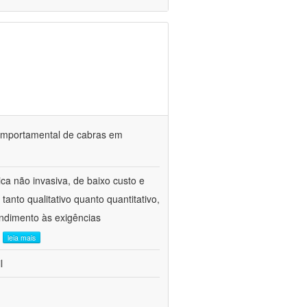
o comportamental de cabras em
ca não invasiva, de baixo custo e
tanto qualitativo quanto quantitativo,
ndimento às exigências
.
leia mais
l