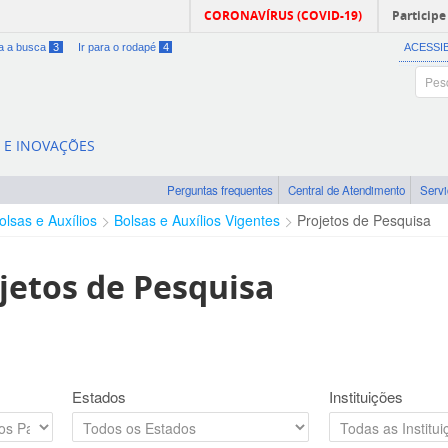
CORONAVÍRUS (COVID-19)
Participe
ra a busca
3
Ir para o rodapé
4
ACESSI
A E INOVAÇÕES
Perguntas frequentes
Central de Atendimento
Serv
olsas e Auxílios
Bolsas e Auxílios Vigentes
Projetos de Pesquisa
jetos de Pesquisa
Estados
Instituições