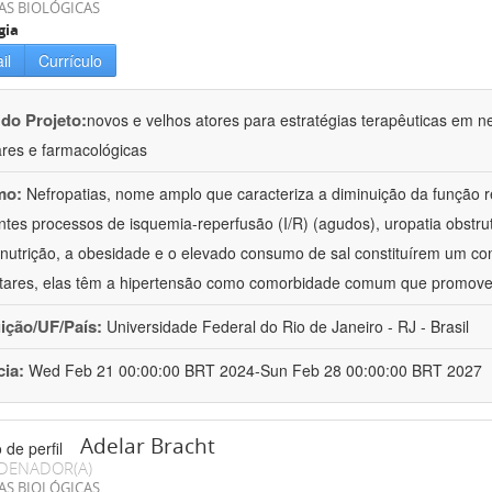
AS BIOLÓGICAS
gia
il
Currículo
 do Projeto:
novos e velhos atores para estratégias terapêuticas em nef
ares e farmacológicas
mo:
Nefropatias, nome amplo que caracteriza a diminuição da função r
ntes processos de isquemia-reperfusão (I/R) (agudos), uropatia obstrut
nutrição, a obesidade e o elevado consumo de sal constituírem um con
tares, elas têm a hipertensão como comorbidade comum que promov
uição/UF/País:
Universidade Federal do Rio de Janeiro - RJ - Brasil
cia:
Wed Feb 21 00:00:00 BRT 2024-Sun Feb 28 00:00:00 BRT 2027
Adelar Bracht
DENADOR(A)
AS BIOLÓGICAS