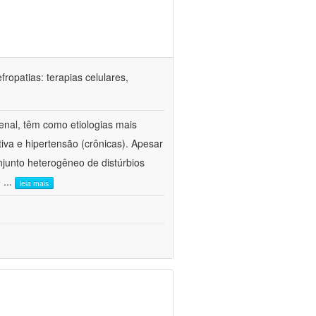
ropatias: terapias celulares,
enal, têm como etiologias mais
iva e hipertensão (crônicas). Apesar
junto heterogêneo de distúrbios
e
...
leia mais