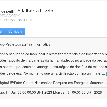
Adalberto Fazzio
DENADOR(A)
AS EXATAS E DA TERRA
il
Currículo
 do Projeto:
materials informatics
mo:
A habilidade de manusear e sintetizar materiais é de importância 
zações, a ponto de marcar eras da humanidade, como a idade da pedra, 
es ocorrem por conta da vantagem estratégica do domínio de materiais,
ções de defesa. No momento que uma civilização domina um materi
...
uição/UF/País:
Centro Nacional de Pesquisa em Energia e Materiais - S
cia:
Fri Jan 06 00:00:00 BRT 2023-Mon Jan 31 00:00:00 BRT 2028