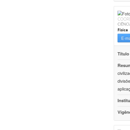
COOR
CIÊNCI
Física
E-ma
Título
Resu
civili
divisõ
aplica
Instit
Vigên