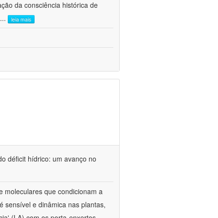
ão da consciência histórica de
...
leia mais
o déficit hídrico: um avanço no
s e moleculares que condicionam a
é sensível e dinâmica nas plantas,
cia' (LA) com os porta-enxertos