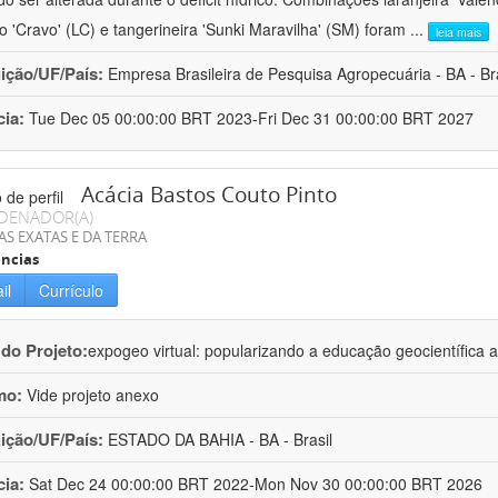
ro 'Cravo' (LC) e tangerineira 'Sunki Maravilha' (SM) foram
...
leia mais
uição/UF/País:
Empresa Brasileira de Pesquisa Agropecuária - BA - Bra
cia:
Tue Dec 05 00:00:00 BRT 2023-Fri Dec 31 00:00:00 BRT 2027
Acácia Bastos Couto Pinto
DENADOR(A)
AS EXATAS E DA TERRA
ncias
il
Currículo
 do Projeto:
expogeo virtual: popularizando a educação geocientífica a
mo:
Vide projeto anexo
uição/UF/País:
ESTADO DA BAHIA - BA - Brasil
cia:
Sat Dec 24 00:00:00 BRT 2022-Mon Nov 30 00:00:00 BRT 2026