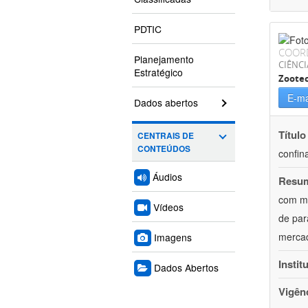
PDTIC
COOR
Planejamento
CIÊNCI
Estratégico
Zoote
E-ma
Dados abertos
Título
CENTRAIS DE
CONTEÚDOS
confin
Áudios
Resu
com mú
Vídeos
de par
mercad
Imagens
Instit
Dados Abertos
Vigên