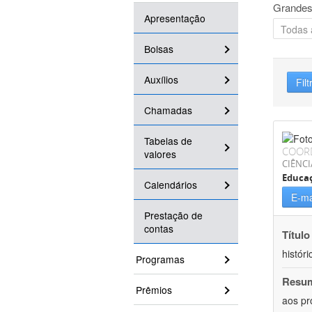
Grandes
Apresentação
Bolsas
Auxílios
Filt
Chamadas
Tabelas de
COOR
valores
CIÊNC
Educa
Calendários
E-ma
Prestação de
contas
Título
históri
Programas
Resu
Prêmios
aos pr