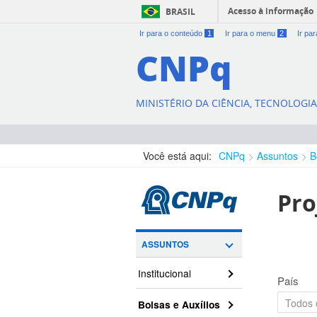
Acesso à informação
BRASIL
Ir para o conteúdo
1
Ir para o menu
2
Ir pa
CNPq
MINISTÉRIO DA CIÊNCIA, TECNOLOGI
Você está aqui:
CNPq
Assuntos
B
Pro
ASSUNTOS
Institucional
País
Bolsas e Auxílios