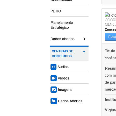
PDTIC
COOR
Planejamento
CIÊNCI
Estratégico
Zoote
E-ma
Dados abertos
Título
CENTRAIS DE
CONTEÚDOS
confin
Áudios
Resu
com mú
Vídeos
de par
mercad
Imagens
Instit
Dados Abertos
Vigên