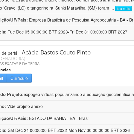
ro 'Cravo' (LC) e tangerineira 'Sunki Maravilha' (SM) foram
...
leia mais
uição/UF/País:
Empresa Brasileira de Pesquisa Agropecuária - BA - Bra
cia:
Tue Dec 05 00:00:00 BRT 2023-Fri Dec 31 00:00:00 BRT 2027
Acácia Bastos Couto Pinto
DENADOR(A)
AS EXATAS E DA TERRA
ncias
il
Currículo
 do Projeto:
expogeo virtual: popularizando a educação geocientífica a
mo:
Vide projeto anexo
uição/UF/País:
ESTADO DA BAHIA - BA - Brasil
cia:
Sat Dec 24 00:00:00 BRT 2022-Mon Nov 30 00:00:00 BRT 2026