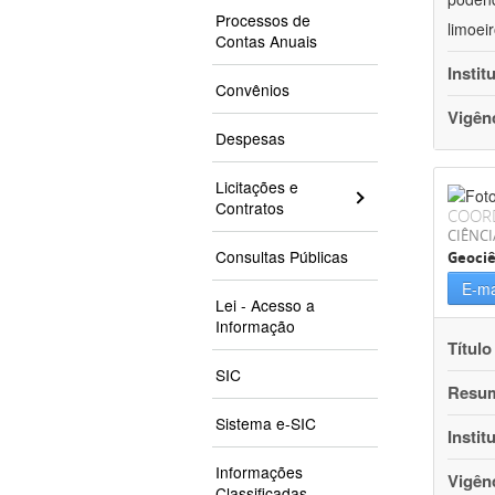
Processos de
limoei
Contas Anuais
Instit
Convênios
Vigên
Despesas
Licitações e
Contratos
COOR
CIÊNCI
Consultas Públicas
Geociê
E-ma
Lei - Acesso a
Informação
Título
SIC
Resu
Sistema e-SIC
Instit
Informações
Vigên
Classificadas