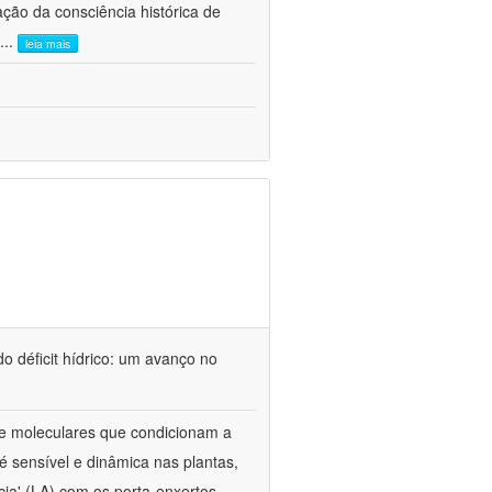
ão da consciência histórica de
...
leia mais
o déficit hídrico: um avanço no
s e moleculares que condicionam a
é sensível e dinâmica nas plantas,
cia' (LA) com os porta-enxertos