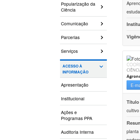
Aprend
Popularização da
Ciência
estuda
Comunicação
Instit
Vigên
Parcerias
Serviços
COOR
ACESSO À
CIÊNCI
INFORMAÇÃO
Agron
Apresentação
E-ma
Institucional
Título
cultiv
Ações e
Programas PPA
Resu
planta
Auditoria Interna
podend