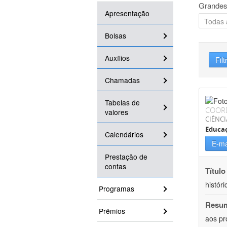
Grandes
Apresentação
Bolsas
Auxílios
Filt
Chamadas
Tabelas de
COOR
valores
CIÊNC
Educa
Calendários
E-ma
Prestação de
contas
Título
históri
Programas
Resu
Prêmios
aos pr