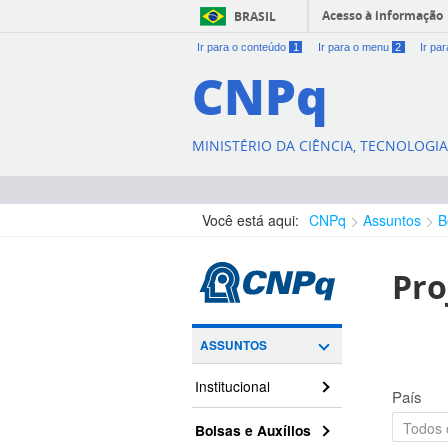
Acesso à informação
BRASIL
Ir para o conteúdo
1
Ir para o menu
2
Ir pa
CNPq
MINISTÉRIO DA CIÊNCIA, TECNOLOGI
Você está aqui:
CNPq
Assuntos
B
Pro
ASSUNTOS
Institucional
País
Bolsas e Auxílios