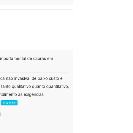
o comportamental de cabras em
ca não invasiva, de baixo custo e
tanto qualitativo quanto quantitativo,
ndimento às exigências
.
leia mais
l