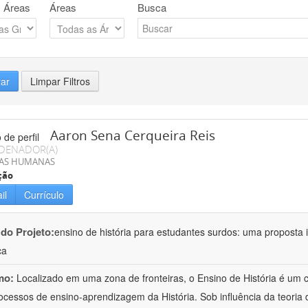
 Áreas
Áreas
Busca
rar
Limpar Filtros
Aaron Sena Cerqueira Reis
DENADOR(A)
IAS HUMANAS
ção
il
Currículo
 do Projeto:
ensino de história para estudantes surdos: uma proposta i
ca
mo:
Localizado em uma zona de fronteiras, o Ensino de História é um
ocessos de ensino-aprendizagem da História. Sob influência da teoria d