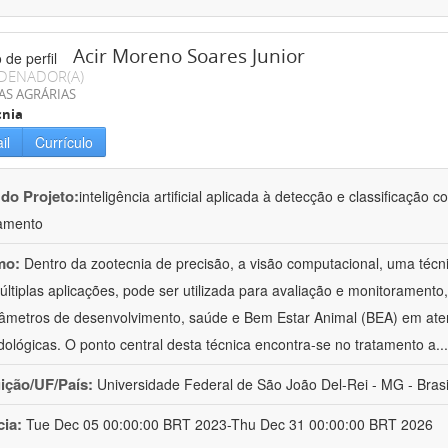
Acir Moreno Soares Junior
DENADOR(A)
AS AGRÁRIAS
cnia
il
Currículo
 do Projeto:
inteligência artificial aplicada à detecção e classificaçã
amento
mo:
Dentro da zootecnia de precisão, a visão computacional, uma técni
ltiplas aplicações, pode ser utilizada para avaliação e monitoramento, 
âmetros de desenvolvimento, saúde e Bem Estar Animal (BEA) em ate
ológicas. O ponto central desta técnica encontra-se no tratamento a
..
uição/UF/País:
Universidade Federal de São João Del-Rei - MG - Brasi
cia:
Tue Dec 05 00:00:00 BRT 2023-Thu Dec 31 00:00:00 BRT 2026