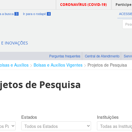
CORONAVÍRUS (COVID-19)
Participe
ra a busca
3
Ir para o rodapé
4
ACESSI
A E INOVAÇÕES
Perguntas frequentes
Central de Atendimento
Serv
olsas e Auxílios
Bolsas e Auxílios Vigentes
Projetos de Pesquisa
jetos de Pesquisa
Estados
Instituições