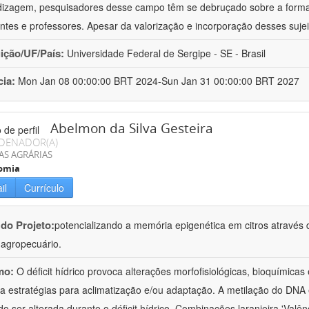
izagem, pesquisadores desse campo têm se debruçado sobre a formaç
ntes e professores. Apesar da valorização e incorporação desses sujei
uição/UF/País:
Universidade Federal de Sergipe - SE - Brasil
cia:
Mon Jan 08 00:00:00 BRT 2024-Sun Jan 31 00:00:00 BRT 2027
Abelmon da Silva Gesteira
DENADOR(A)
AS AGRÁRIAS
omia
il
Currículo
 do Projeto:
potencializando a memória epigenética em citros através d
o agropecuário.
mo:
O déficit hídrico provoca alterações morfofisiológicas, bioquímica
 a estratégias para aclimatização e/ou adaptação. A metilação do DNA 
o ser alterada durante o déficit hídrico. Combinações laranjeira 'Valên