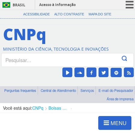
Acesso à informação
BRASIL
CORONAVÍRUS (COVID-19)
ACESSIBILIDADE
ALTO CONTRASTE
MAPA DO SITE
Participe
CNPq
Serviços
Legislação
MINISTÉRIO DA CIÊNCIA, TECNOLOGIA E INOVAÇÕES
Canais
Perguntas frequentes
Central de Atendimento
Serviços
E-mail do Pesquisador
Área de imprensa
Você está aqui:
CNPq
Bolsas e Auxílios Vigentes
Projetos de Pesquisa
MENU