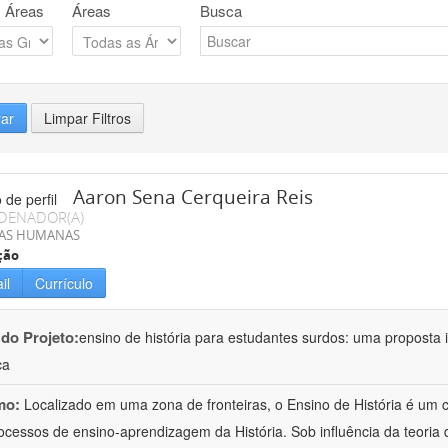
 Áreas
Áreas
Busca
rar
Limpar Filtros
Aaron Sena Cerqueira Reis
DENADOR(A)
IAS HUMANAS
ção
il
Currículo
 do Projeto:
ensino de história para estudantes surdos: uma proposta i
ca
mo:
Localizado em uma zona de fronteiras, o Ensino de História é um
ocessos de ensino-aprendizagem da História. Sob influência da teoria d