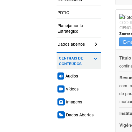
PDTIC
COOR
Planejamento
CIÊNCI
Estratégico
Zoote
E-ma
Dados abertos
Título
CENTRAIS DE
CONTEÚDOS
confin
Áudios
Resu
com mú
Vídeos
de par
mercad
Imagens
Instit
Dados Abertos
Vigên