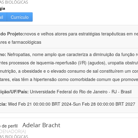
AS BIOLÓGICAS
gia
il
Currículo
 do Projeto:
novos e velhos atores para estratégias terapêuticas em nef
ares e farmacológicas
mo:
Nefropatias, nome amplo que caracteriza a diminuição da função r
ntes processos de isquemia-reperfusão (I/R) (agudos), uropatia obstrut
nutrição, a obesidade e o elevado consumo de sal constituírem um con
tares, elas têm a hipertensão como comorbidade comum que promov
uição/UF/País:
Universidade Federal do Rio de Janeiro - RJ - Brasil
cia:
Wed Feb 21 00:00:00 BRT 2024-Sun Feb 28 00:00:00 BRT 2027
Adelar Bracht
DENADOR(A)
AS BIOLÓGICAS