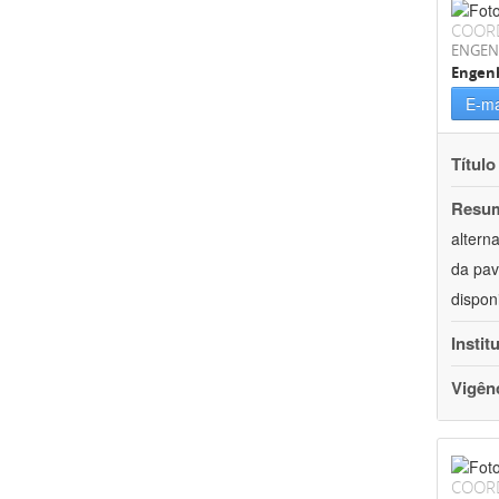
COOR
ENGEN
Engenh
E-ma
Título
Resu
altern
da pav
dispon
Instit
Vigên
COOR