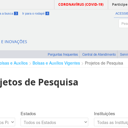
CORONAVÍRUS (COVID-19)
Participe
ra a busca
3
Ir para o rodapé
4
ACESSI
A E INOVAÇÕES
Perguntas frequentes
Central de Atendimento
Serv
olsas e Auxílios
Bolsas e Auxílios Vigentes
Projetos de Pesquisa
jetos de Pesquisa
Estados
Instituições