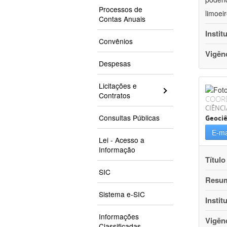
Processos de
limoei
Contas Anuais
Instit
Convênios
Vigên
Despesas
Licitações e
Contratos
COOR
CIÊNCI
Consultas Públicas
Geociê
E-ma
Lei - Acesso a
Informação
Título
SIC
Resu
Sistema e-SIC
Instit
Informações
Vigên
Classificadas