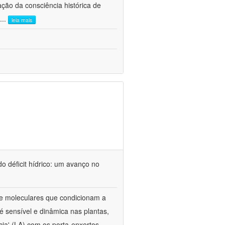
ão da consciência histórica de
...
leia mais
o déficit hídrico: um avanço no
s e moleculares que condicionam a
é sensível e dinâmica nas plantas,
cia' (LA) com os porta-enxertos