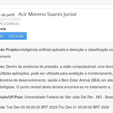
Acir Moreno Soares Junior
DENADOR(A)
AS AGRÁRIAS
cnia
il
Currículo
 do Projeto:
inteligência artificial aplicada à detecção e classificaçã
amento
mo:
Dentro da zootecnia de precisão, a visão computacional, uma técni
ltiplas aplicações, pode ser utilizada para avaliação e monitoramento, 
âmetros de desenvolvimento, saúde e Bem Estar Animal (BEA) em ate
ológicas. O ponto central desta técnica encontra-se no tratamento a
..
uição/UF/País:
Universidade Federal de São João Del-Rei - MG - Brasi
cia:
Tue Dec 05 00:00:00 BRT 2023-Thu Dec 31 00:00:00 BRT 2026