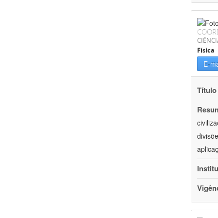
COOR
CIÊNCI
Física
E-ma
Título
Resu
civili
divisõ
aplica
Instit
Vigên