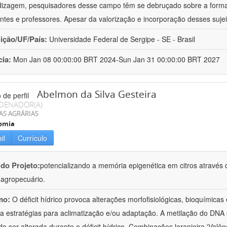
izagem, pesquisadores desse campo têm se debruçado sobre a formaç
ntes e professores. Apesar da valorização e incorporação desses sujei
uição/UF/País:
Universidade Federal de Sergipe - SE - Brasil
cia:
Mon Jan 08 00:00:00 BRT 2024-Sun Jan 31 00:00:00 BRT 2027
Abelmon da Silva Gesteira
DENADOR(A)
AS AGRÁRIAS
omia
il
Currículo
 do Projeto:
potencializando a memória epigenética em citros através d
o agropecuário.
mo:
O déficit hídrico provoca alterações morfofisiológicas, bioquímica
 a estratégias para aclimatização e/ou adaptação. A metilação do DNA 
o ser alterada durante o déficit hídrico. Combinações laranjeira 'Valên