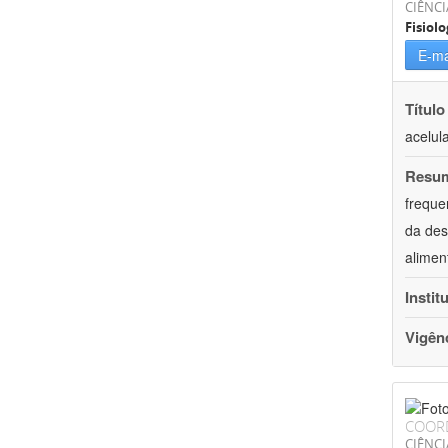
CIÊNCI
Fisiolo
E-ma
Título
acelul
Resu
freque
da des
alimen
Instit
Vigên
COOR
CIÊNCI