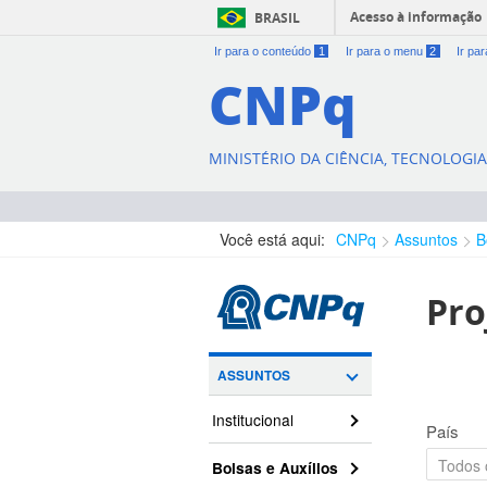
Acesso à informação
BRASIL
Ir para o conteúdo
1
Ir para o menu
2
Ir pa
CNPq
MINISTÉRIO DA CIÊNCIA, TECNOLOGI
Você está aqui:
CNPq
Assuntos
B
Pro
ASSUNTOS
Institucional
País
Bolsas e Auxílios