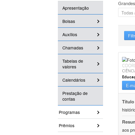
Grandes
Apresentação
Bolsas
Auxílios
Filt
Chamadas
Tabelas de
COOR
valores
CIÊNC
Educa
Calendários
E-ma
Prestação de
contas
Título
históri
Programas
Resu
Prêmios
aos pr