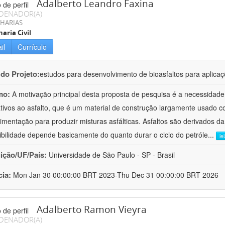
Adalberto Leandro Faxina
DENADOR(A)
HARIAS
aria Civil
il
Currículo
 do Projeto:
estudos para desenvolvimento de bioasfaltos para aplic
mo:
A motivação principal desta proposta de pesquisa é a necessidade
ativos ao asfalto, que é um material de construção largamente usado 
imentação para produzir misturas asfálticas. Asfaltos são derivados da
ibilidade depende basicamente do quanto durar o ciclo do petróle
...
le
uição/UF/País:
Universidade de São Paulo - SP - Brasil
cia:
Mon Jan 30 00:00:00 BRT 2023-Thu Dec 31 00:00:00 BRT 2026
Adalberto Ramon Vieyra
DENADOR(A)