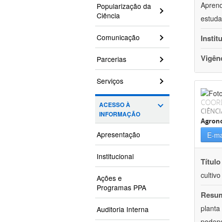
Aprend
Popularização da
Ciência
estuda
Comunicação
Instit
Vigên
Parcerias
Serviços
COOR
ACESSO À
CIÊNCI
INFORMAÇÃO
Agron
Apresentação
E-ma
Institucional
Título
cultiv
Ações e
Programas PPA
Resu
planta
Auditoria Interna
podend