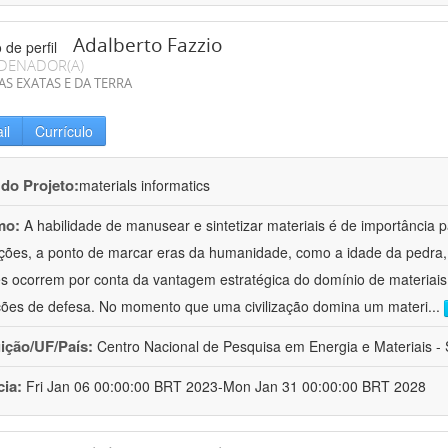
Adalberto Fazzio
DENADOR(A)
AS EXATAS E DA TERRA
il
Currículo
 do Projeto:
materials informatics
mo:
A habilidade de manusear e sintetizar materiais é de importância 
zações, a ponto de marcar eras da humanidade, como a idade da pedra, 
es ocorrem por conta da vantagem estratégica do domínio de materiais,
ções de defesa. No momento que uma civilização domina um materi
...
uição/UF/País:
Centro Nacional de Pesquisa em Energia e Materiais - S
cia:
Fri Jan 06 00:00:00 BRT 2023-Mon Jan 31 00:00:00 BRT 2028