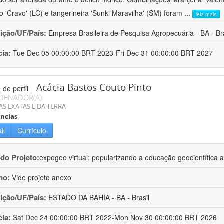
ro 'Cravo' (LC) e tangerineira 'Sunki Maravilha' (SM) foram
...
leia mais
uição/UF/País:
Empresa Brasileira de Pesquisa Agropecuária - BA - Bra
cia:
Tue Dec 05 00:00:00 BRT 2023-Fri Dec 31 00:00:00 BRT 2027
Acácia Bastos Couto Pinto
DENADOR(A)
AS EXATAS E DA TERRA
ncias
il
Currículo
 do Projeto:
expogeo virtual: popularizando a educação geocientífica a
mo:
Vide projeto anexo
uição/UF/País:
ESTADO DA BAHIA - BA - Brasil
cia:
Sat Dec 24 00:00:00 BRT 2022-Mon Nov 30 00:00:00 BRT 2026