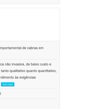
o comportamental de cabras em
ca não invasiva, de baixo custo e
tanto qualitativo quanto quantitativo,
ndimento às exigências
.
leia mais
l