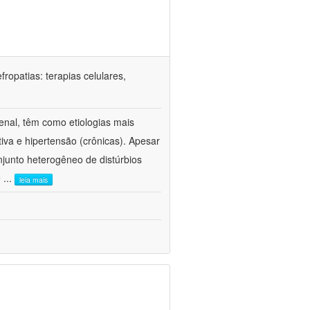
ropatias: terapias celulares,
enal, têm como etiologias mais
iva e hipertensão (crônicas). Apesar
junto heterogêneo de distúrbios
e
...
leia mais