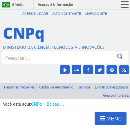
Acesso à informação
BRASIL
CORONAVÍRUS (COVID-19)
ACESSIBILIDADE
ALTO CONTRASTE
MAPA DO SITE
Participe
CNPq
Serviços
Legislação
MINISTÉRIO DA CIÊNCIA, TECNOLOGIA E INOVAÇÕES
Canais
Perguntas frequentes
Central de Atendimento
Serviços
E-mail do Pesquisador
Área de imprensa
Você está aqui:
CNPq
Bolsas e Auxílios Vigentes
Projetos de Pesquisa
MENU