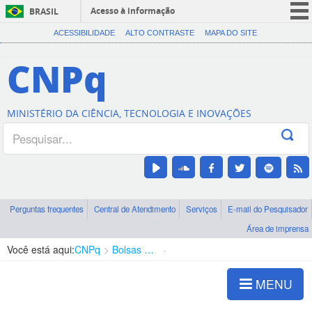
Acesso à informação
BRASIL
CORONAVÍRUS (COVID-19)
ACESSIBILIDADE
ALTO CONTRASTE
MAPA DO SITE
Participe
CNPq
Serviços
Legislação
MINISTÉRIO DA CIÊNCIA, TECNOLOGIA E INOVAÇÕES
Canais
Perguntas frequentes
Central de Atendimento
Serviços
E-mail do Pesquisador
Área de imprensa
Você está aqui:
CNPq
Bolsas e Auxílios Vigentes
Projetos de Pesquisa
MENU