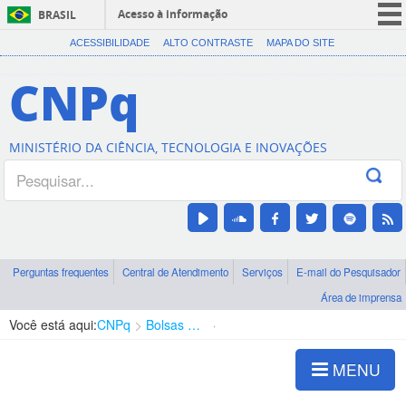
Acesso à informação
BRASIL
CORONAVÍRUS (COVID-19)
ACESSIBILIDADE
ALTO CONTRASTE
MAPA DO SITE
Participe
CNPq
Serviços
Legislação
MINISTÉRIO DA CIÊNCIA, TECNOLOGIA E INOVAÇÕES
Canais
Perguntas frequentes
Central de Atendimento
Serviços
E-mail do Pesquisador
Área de imprensa
Você está aqui:
CNPq
Bolsas e Auxílios Vigentes
Projetos de Pesquisa
MENU